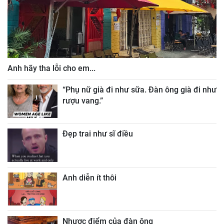
Anh hãy tha lỗi cho em...
“Phụ nữ già đi như sữa. Đàn ông già đi như
rượu vang.”
Đẹp trai như sĩ điều
Anh diễn ít thôi
Nhược điểm của đàn ông