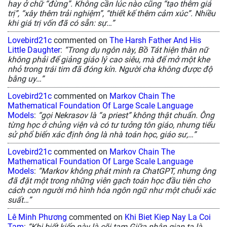
hay ở chữ “đừng”. Không cần lúc nào cũng “tạo thêm giá
trị”, “xây thêm trải nghiệm”, “thiết kế thêm cảm xúc”. Nhiều
khi giá trị vốn đã có sẵn: sự…”
Lovebird21c
commented on
The Harsh Father And His
Little Daughter
:
“Trong dụ ngôn này, Bồ Tát hiện thân nữ
không phải để giảng giáo lý cao siêu, mà để mở một khe
nhỏ trong trái tim đã đóng kín. Người cha không được độ
bằng uy…”
Lovebird21c
commented on
Markov Chain The
Mathematical Foundation Of Large Scale Language
Models
:
“gọi Nekrasov là “a priest” không thật chuẩn. Ông
từng học ở chủng viện và có tư tưởng tôn giáo, nhưng tiểu
sử phổ biến xác định ông là nhà toán học, giáo sư,…”
Lovebird21c
commented on
Markov Chain The
Mathematical Foundation Of Large Scale Language
Models
:
“Markov không phát minh ra ChatGPT, nhưng ông
đã đặt một trong những viên gạch toán học đầu tiên cho
cách con người mô hình hóa ngôn ngữ như một chuỗi xác
suất…”
Lê Minh Phương
commented on
Khi Biet Kiep Nay La Coi
Tam
:
“Khi biết kiếp này là cõi tạm Giữa nhân gian ta là