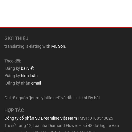
GIỚI THIỆU
translating is elating with
Mr. Son
.
Theo dõi:
Đăng ký
bài viết
Đăng ký
bình luận
Đăng ký nhận
email
Ghi rõ nguồn "journeyinlife.net" và dẫn link khi lấy bài.
HỢP TÁC
Công ty cổ phần SC Dreamline Việt Nam
| MST: 0108540025
Trụ sở: tầng 12, tòa nhà Diamond Flower – số 48 đường Lê Văn