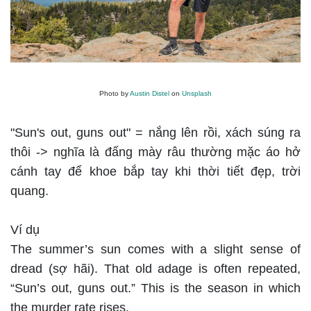
Photo by
Austin Distel
on
Unsplash
"Sun's out, guns out" = nắng lên rồi, xách súng ra
thôi -> nghĩa là đấng mày râu thường mặc áo hở
cánh tay để khoe bắp tay khi thời tiết đẹp, trời
quang.
Ví dụ
The summer’s sun comes with a slight sense of
dread (sợ hãi). That old adage is often repeated,
“Sun’s out, guns out.” This is the season in which
the murder rate rises.