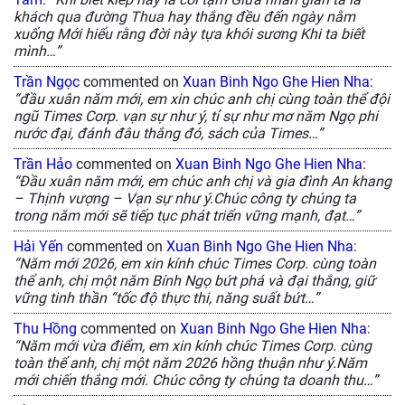
khách qua đường Thua hay thắng đều đến ngày nằm
xuống Mới hiểu rằng đời này tựa khói sương Khi ta biết
mình…”
Trần Ngọc
commented on
Xuan Binh Ngo Ghe Hien Nha
:
“đầu xuân năm mới, em xin chúc anh chị cùng toàn thể đội
ngũ Times Corp. vạn sự như ý, tỉ sự như mơ năm Ngọ phi
nước đại, đánh đâu thắng đó, sách của Times…”
Trần Hảo
commented on
Xuan Binh Ngo Ghe Hien Nha
:
“Đầu xuân năm mới, em chúc anh chị và gia đình An khang
– Thịnh vượng – Vạn sự như ý.Chúc công ty chúng ta
trong năm mới sẽ tiếp tục phát triển vững mạnh, đạt…”
Hải Yến
commented on
Xuan Binh Ngo Ghe Hien Nha
:
“Năm mới 2026, em xin kính chúc Times Corp. cùng toàn
thể anh, chị một năm Bính Ngọ bứt phá và đại thắng, giữ
vững tinh thần “tốc độ thực thi, năng suất bứt…”
Thu Hồng
commented on
Xuan Binh Ngo Ghe Hien Nha
:
“Năm mới vừa điểm, em xin kính chúc Times Corp. cùng
toàn thể anh, chị một năm 2026 hồng thuận như ý.Năm
mới chiến thắng mới. Chúc công ty chúng ta doanh thu…”