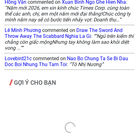
Hồng Vân
commented on
Xuan Binh Ngo Ghe Hien Nha
:
“Năm mới 2026, em xin kính chúc Times Corp. cùng toàn
thể các anh, chị, em một năm mới đại thắng!Chúc công ty
mình năm nay sẽ có bước tiến nhảy vọt: Doanh thu…”
Lê Minh Phương
commented on
Draw The Sword And
Throw Away The Scabbard Nghia La Gi
:
“"Ngủ trên kiếm thì
chẳng còn giấc mộngNhưng tay không làm sao khỏi diệt
vong ..."”
Lovebird21c
commented on
Nao Bo Chung Ta Se Bi Dau
Doc Boi Nhung Thu Tam Toi
:
“Tô Nhị Nương”
GỢI Ý CHO BẠN