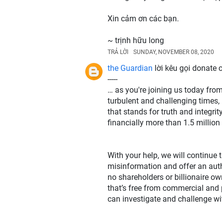
Xin cảm ơn các bạn.
~ trịnh hữu long
TRẢ LỜI
SUNDAY, NOVEMBER 08, 2020
the Guardian
lời kêu gọi donate 
-----
… as you're joining us today fro
turbulent and challenging times,
that stands for truth and integri
financially more than 1.5 million
With your help, we will continue 
misinformation and offer an auth
no shareholders or billionaire o
that’s free from commercial and p
can investigate and challenge wit