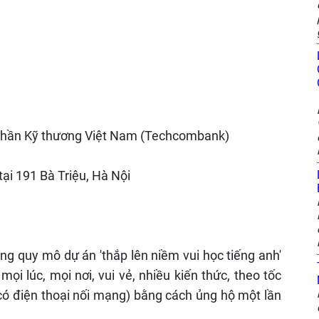
phần Kỹ thương Việt Nam (Techcombank)
ại 191 Bà Triệu, Hà Nội
ộng quy mô dự án 'thắp lên niềm vui học tiếng anh'
ọi lúc, mọi nơi, vui vẻ, nhiều kiến thức, theo tốc
 có điện thoại nối mạng) bằng cách ủng hộ một lần