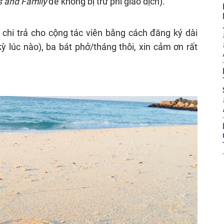
s and Family
để không bị trừ phí giao dịch).
 chi trả cho cộng tác viên bằng cách đăng ký dài
ỳ lúc nào), ba bát phở/tháng thôi, xin cảm ơn rất