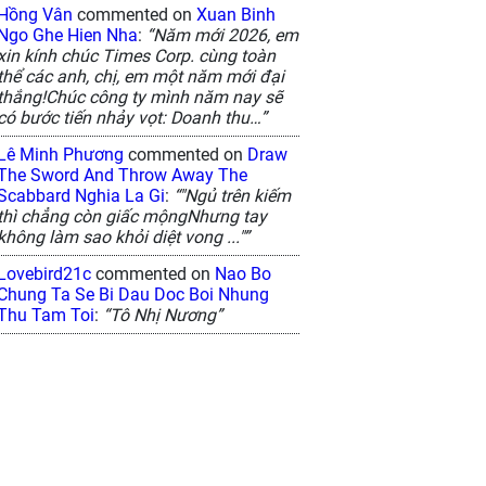
Hồng Vân
commented on
Xuan Binh
Ngo Ghe Hien Nha
:
“Năm mới 2026, em
xin kính chúc Times Corp. cùng toàn
thể các anh, chị, em một năm mới đại
thắng!Chúc công ty mình năm nay sẽ
có bước tiến nhảy vọt: Doanh thu…”
Lê Minh Phương
commented on
Draw
The Sword And Throw Away The
Scabbard Nghia La Gi
:
“"Ngủ trên kiếm
thì chẳng còn giấc mộngNhưng tay
không làm sao khỏi diệt vong ..."”
Lovebird21c
commented on
Nao Bo
Chung Ta Se Bi Dau Doc Boi Nhung
Thu Tam Toi
:
“Tô Nhị Nương”