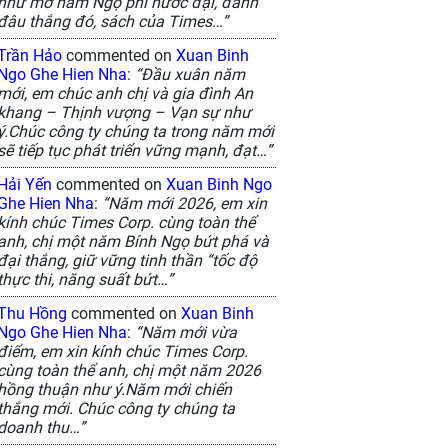
như mơ năm Ngọ phi nước đại, đánh
đâu thắng đó, sách của Times…”
Trần Hảo
commented on
Xuan Binh
Ngo Ghe Hien Nha
:
“Đầu xuân năm
mới, em chúc anh chị và gia đình An
khang – Thịnh vượng – Vạn sự như
ý.Chúc công ty chúng ta trong năm mới
sẽ tiếp tục phát triển vững mạnh, đạt…”
Hải Yến
commented on
Xuan Binh Ngo
Ghe Hien Nha
:
“Năm mới 2026, em xin
kính chúc Times Corp. cùng toàn thể
anh, chị một năm Bính Ngọ bứt phá và
đại thắng, giữ vững tinh thần “tốc độ
thực thi, năng suất bứt…”
Thu Hồng
commented on
Xuan Binh
Ngo Ghe Hien Nha
:
“Năm mới vừa
điểm, em xin kính chúc Times Corp.
cùng toàn thể anh, chị một năm 2026
hồng thuận như ý.Năm mới chiến
thắng mới. Chúc công ty chúng ta
doanh thu…”