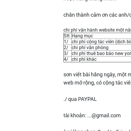
chân thành cảm ơn các anh/c
chi phí vận hành website một năm
Stt
Hạng mục
1/
chi phí cộng tác viên (dịch bì
2/
chi phí văn phòng
3/
chi phí thuê bao báo new yo
4/
chi phí khác
sơn viết bài hằng ngày, một 
web mở rộng, có cộng tác viê
./ qua PAYPAL
tài khoản: ...@gmail.com