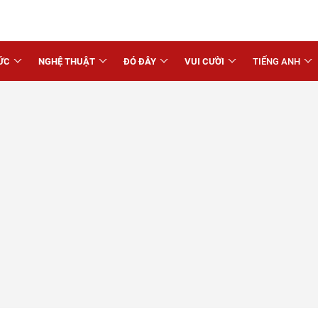
ỨC
NGHỆ THUẬT
ĐÓ ĐÂY
VUI CƯỜI
TIẾNG ANH