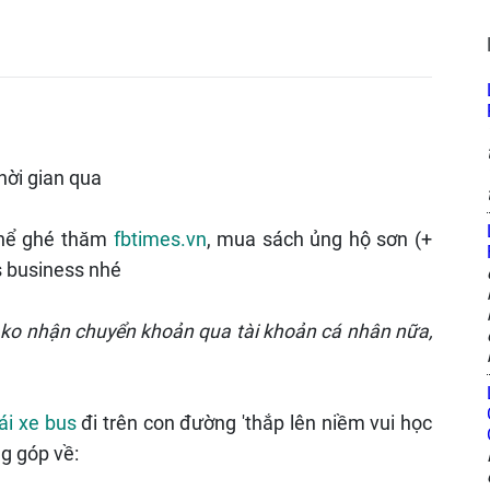
hời gian qua
thể ghé thăm
fbtimes.vn
, mua sách ủng hộ sơn (+
s business nhé
ơn ko nhận chuyển khoản qua tài khoản cá nhân nữa,
lái xe bus
đi trên con đường 'thắp lên niềm vui học
ng góp về: