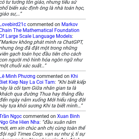
có tư tưởng tôn giáo, nhưng tiểu sử
phổ biến xác định ông là nhà toán học,
giáo sư,…”
Lovebird21c
commented on
Markov
Chain The Mathematical Foundation
Of Large Scale Language Models
:
“Markov không phát minh ra ChatGPT,
nhưng ông đã đặt một trong những
viên gạch toán học đầu tiên cho cách
con người mô hình hóa ngôn ngữ như
một chuỗi xác suất…”
Lê Minh Phương
commented on
Khi
Biet Kiep Nay La Coi Tam
:
“Khi biết kiếp
này là cõi tạm Giữa nhân gian ta là
khách qua đường Thua hay thắng đều
đến ngày nằm xuống Mới hiểu rằng đời
này tựa khói sương Khi ta biết mình…”
Trần Ngọc
commented on
Xuan Binh
Ngo Ghe Hien Nha
:
“đầu xuân năm
mới, em xin chúc anh chị cùng toàn thể
đội ngũ Times Corp. vạn sự như ý, tỉ sự