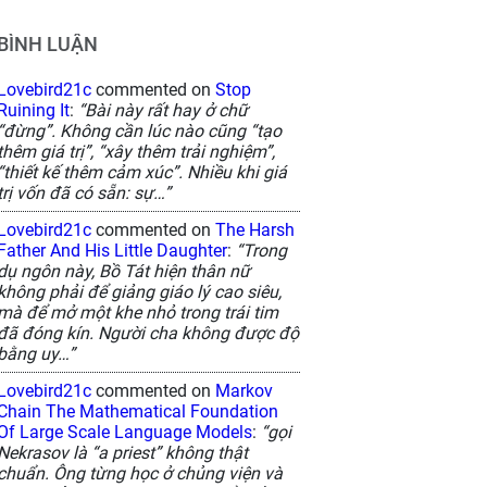
BÌNH LUẬN
Lovebird21c
commented on
Stop
Ruining It
:
“Bài này rất hay ở chữ
“đừng”. Không cần lúc nào cũng “tạo
thêm giá trị”, “xây thêm trải nghiệm”,
“thiết kế thêm cảm xúc”. Nhiều khi giá
trị vốn đã có sẵn: sự…”
Lovebird21c
commented on
The Harsh
Father And His Little Daughter
:
“Trong
dụ ngôn này, Bồ Tát hiện thân nữ
không phải để giảng giáo lý cao siêu,
mà để mở một khe nhỏ trong trái tim
đã đóng kín. Người cha không được độ
bằng uy…”
Lovebird21c
commented on
Markov
Chain The Mathematical Foundation
Of Large Scale Language Models
:
“gọi
Nekrasov là “a priest” không thật
chuẩn. Ông từng học ở chủng viện và