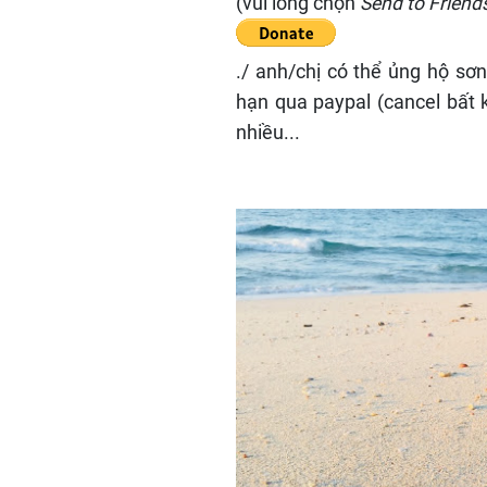
(vui lòng chọn
Send to Friend
./ anh/chị có thể ủng hộ sơn
hạn qua paypal (cancel bất k
nhiều...