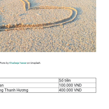
Photo by
Khadeeja Yasser
on Unsplash.
Số tiền
an
100.000 VND
ng Thanh Hương
400.000 VND