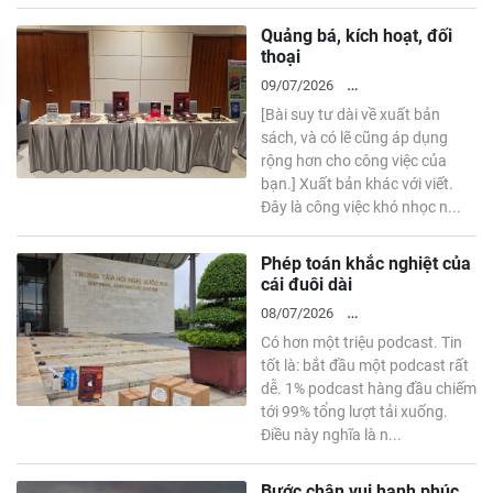
Quảng bá, kích hoạt, đối
thoại
09/07/2026
[Bài suy tư dài về xuất bản
ENTREPRENEURSHIP
sách, và có lẽ cũng áp dụng
rộng hơn cho công việc của
bạn.] Xuất bản khác với viết.
Đây là công việc khó nhọc n...
Phép toán khắc nghiệt của
cái đuôi dài
08/07/2026
Có hơn một triệu podcast. Tin
ENTREPRENEURSHIP
tốt là: bắt đầu một podcast rất
dễ. 1% podcast hàng đầu chiếm
tới 99% tổng lượt tải xuống.
Điều này nghĩa là n...
Bước chân vui hạnh phúc