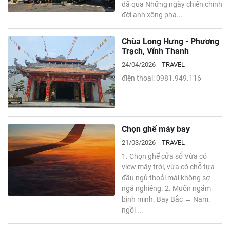
đã qua Những ngày chiến chinh
đời anh xông pha...
Chùa Long Hưng - Phương
Trạch, Vĩnh Thanh
24/04/2026
TRAVEL
điện thoại: 0981.949.116
Chọn ghế máy bay
21/03/2026
TRAVEL
1. Chọn ghế cửa sổ Vừa có
view mây trời, vừa có chỗ tựa
đầu ngủ thoải mái không sợ
ngả nghiêng. 2. Muốn ngắm
bình minh. Bay Bắc → Nam:
ngồi ...