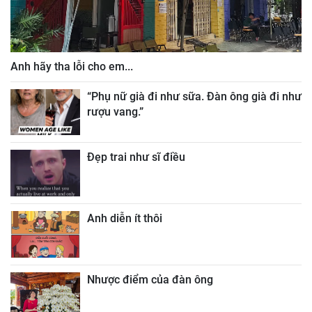
Anh hãy tha lỗi cho em...
“Phụ nữ già đi như sữa. Đàn ông già đi như
rượu vang.”
Đẹp trai như sĩ điều
Anh diễn ít thôi
Nhược điểm của đàn ông