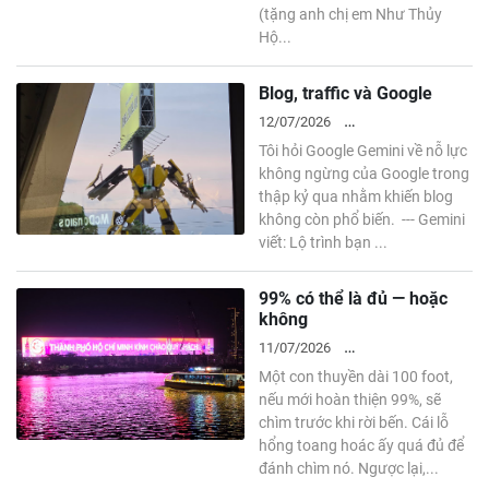
(tặng anh chị em Như Thủy
Hộ...
Blog, traffic và Google
12/07/2026
Tôi hỏi Google Gemini về nỗ lực
ENTREPRENEURSHIP
không ngừng của Google trong
thập kỷ qua nhằm khiến blog
không còn phổ biến. --- Gemini
viết: Lộ trình bạn ...
99% có thể là đủ — hoặc
không
11/07/2026
Một con thuyền dài 100 foot,
ENTREPRENEURSHIP
nếu mới hoàn thiện 99%, sẽ
chìm trước khi rời bến. Cái lỗ
hổng toang hoác ấy quá đủ để
đánh chìm nó. Ngược lại,...