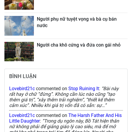
Người phụ nữ tuyệt vọng và bà cụ bán
nước
Người cha khô cứng và đứa con gái nhỏ
BÌNH LUẬN
Lovebird21c
commented on
Stop Ruining It
:
“Bài này
rất hay ở chữ “đừng”. Không cần lúc nào cũng “tạo
thêm giá trị”, “xây thêm trải nghiệm”, “thiết kế thêm
cảm xúc”. Nhiều khi giá trị vốn đã có sẵn: sự…”
Lovebird21c
commented on
The Harsh Father And His
Little Daughter
:
“Trong dụ ngôn này, Bồ Tát hiện thân
nữ không phải để giảng giáo lý cao siêu, mà để mở