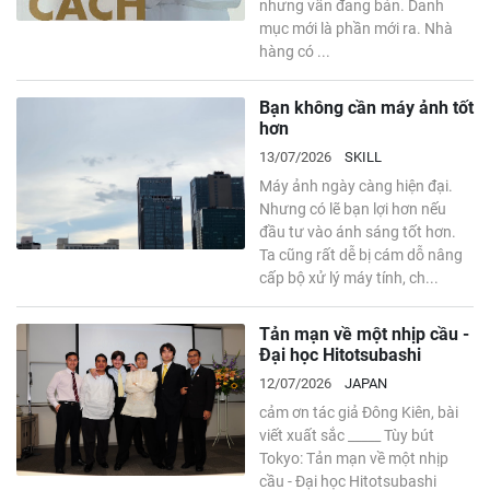
nhưng vẫn đang bán. Danh
mục mới là phần mới ra. Nhà
hàng có ...
Bạn không cần máy ảnh tốt
hơn
13/07/2026
SKILL
Máy ảnh ngày càng hiện đại.
Nhưng có lẽ bạn lợi hơn nếu
đầu tư vào ánh sáng tốt hơn.
Ta cũng rất dễ bị cám dỗ nâng
cấp bộ xử lý máy tính, ch...
Tản mạn về một nhịp cầu -
Đại học Hitotsubashi
12/07/2026
JAPAN
cảm ơn tác giả Đông Kiên, bài
viết xuất sắc _____ Tùy bút
Tokyo: Tản mạn về một nhịp
cầu - Đại học Hitotsubashi