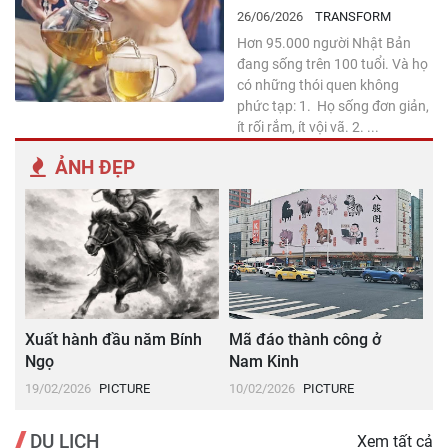
26/06/2026
TRANSFORM
Hơn 95.000 người Nhật Bản
đang sống trên 100 tuổi. Và họ
có những thói quen không
phức tạp: 1. Họ sống đơn giản,
ít rối rắm, ít vội vã. 2. ...
ẢNH ĐẸP
Xuất hành đầu năm Bính
Mã đáo thành công ở
T
Ngọ
Nam Kinh
13
19/02/2026
PICTURE
10/02/2026
PICTURE
DU LỊCH
Xem tất cả