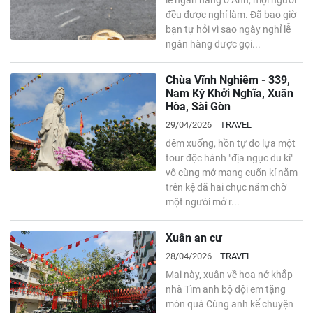
lễ ngân hàng ở Anh, mọi người
đều được nghỉ làm. Đã bao giờ
bạn tự hỏi vì sao ngày nghỉ lễ
ngân hàng được gọi...
Chùa Vĩnh Nghiêm - 339,
Nam Kỳ Khởi Nghĩa, Xuân
Hòa, Sài Gòn
29/04/2026
TRAVEL
đêm xuống, hồn tự do lựa một
tour độc hành "địa ngục du kí"
vô cùng mở mang cuốn kí nằm
trên kệ đã hai chục năm chờ
một người mở r...
Xuân an cư
28/04/2026
TRAVEL
Mai này, xuân về hoa nở khắp
nhà Tìm anh bộ đội em tặng
món quà Cùng anh kể chuyện