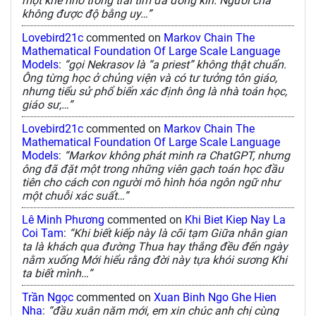
một khe nhỏ trong trái tim đã đóng kín. Người cha
không được độ bằng uy…”
Lovebird21c
commented on
Markov Chain The
Mathematical Foundation Of Large Scale Language
Models
:
“gọi Nekrasov là “a priest” không thật chuẩn.
Ông từng học ở chủng viện và có tư tưởng tôn giáo,
nhưng tiểu sử phổ biến xác định ông là nhà toán học,
giáo sư,…”
Lovebird21c
commented on
Markov Chain The
Mathematical Foundation Of Large Scale Language
Models
:
“Markov không phát minh ra ChatGPT, nhưng
ông đã đặt một trong những viên gạch toán học đầu
tiên cho cách con người mô hình hóa ngôn ngữ như
một chuỗi xác suất…”
Lê Minh Phương
commented on
Khi Biet Kiep Nay La
Coi Tam
:
“Khi biết kiếp này là cõi tạm Giữa nhân gian
ta là khách qua đường Thua hay thắng đều đến ngày
nằm xuống Mới hiểu rằng đời này tựa khói sương Khi
ta biết mình…”
Trần Ngọc
commented on
Xuan Binh Ngo Ghe Hien
Nha
:
“đầu xuân năm mới, em xin chúc anh chị cùng