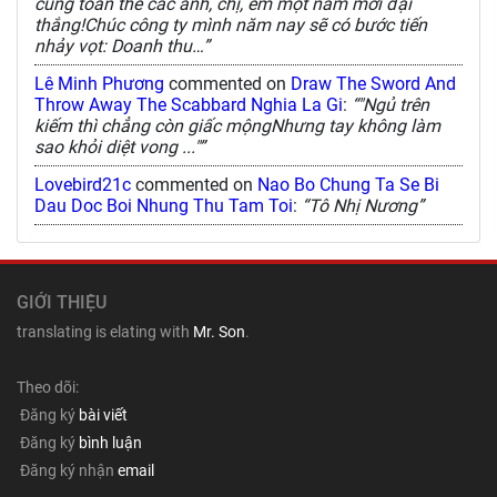
cùng toàn thể các anh, chị, em một năm mới đại
thắng!Chúc công ty mình năm nay sẽ có bước tiến
nhảy vọt: Doanh thu…”
Lê Minh Phương
commented on
Draw The Sword And
Throw Away The Scabbard Nghia La Gi
:
“"Ngủ trên
kiếm thì chẳng còn giấc mộngNhưng tay không làm
sao khỏi diệt vong ..."”
Lovebird21c
commented on
Nao Bo Chung Ta Se Bi
Dau Doc Boi Nhung Thu Tam Toi
:
“Tô Nhị Nương”
GIỚI THIỆU
translating is elating with
Mr. Son
.
Theo dõi:
Đăng ký
bài viết
Đăng ký
bình luận
Đăng ký nhận
email