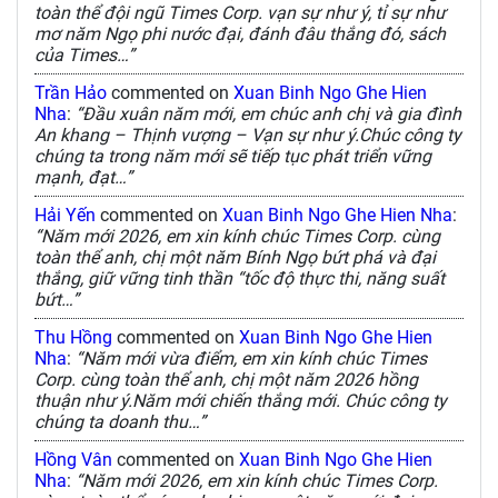
toàn thể đội ngũ Times Corp. vạn sự như ý, tỉ sự như
mơ năm Ngọ phi nước đại, đánh đâu thắng đó, sách
của Times…”
Trần Hảo
commented on
Xuan Binh Ngo Ghe Hien
Nha
:
“Đầu xuân năm mới, em chúc anh chị và gia đình
An khang – Thịnh vượng – Vạn sự như ý.Chúc công ty
chúng ta trong năm mới sẽ tiếp tục phát triển vững
mạnh, đạt…”
Hải Yến
commented on
Xuan Binh Ngo Ghe Hien Nha
:
“Năm mới 2026, em xin kính chúc Times Corp. cùng
toàn thể anh, chị một năm Bính Ngọ bứt phá và đại
thắng, giữ vững tinh thần “tốc độ thực thi, năng suất
bứt…”
Thu Hồng
commented on
Xuan Binh Ngo Ghe Hien
Nha
:
“Năm mới vừa điểm, em xin kính chúc Times
Corp. cùng toàn thể anh, chị một năm 2026 hồng
thuận như ý.Năm mới chiến thắng mới. Chúc công ty
chúng ta doanh thu…”
Hồng Vân
commented on
Xuan Binh Ngo Ghe Hien
Nha
:
“Năm mới 2026, em xin kính chúc Times Corp.