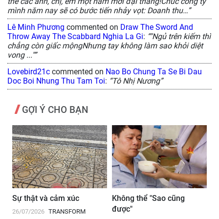
thể các anh, chị, em một năm mới đại thắng!Chúc công ty
mình năm nay sẽ có bước tiến nhảy vọt: Doanh thu…”
Lê Minh Phương
commented on
Draw The Sword And
Throw Away The Scabbard Nghia La Gi
:
“"Ngủ trên kiếm thì
chẳng còn giấc mộngNhưng tay không làm sao khỏi diệt
vong ..."”
Lovebird21c
commented on
Nao Bo Chung Ta Se Bi Dau
Doc Boi Nhung Thu Tam Toi
:
“Tô Nhị Nương”
GỢI Ý CHO BẠN
Sự thật và cảm xúc
Không thể "Sao cũng
T
được"
- 
26/07/2026
TRANSFORM