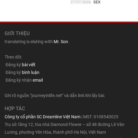
27/07/2026
SEX
12
GIỚI THIỆU
translating is elating with
Mr. Son
.
Theo dõi:
Đăng ký
bài viết
Đăng ký
bình luận
Đăng ký nhận
email
Ghi rõ nguồn "journeyinlife.net" và dẫn link khi lấy bài.
HỢP TÁC
Công ty cổ phần SC Dreamline Việt Nam
| MST: 0108540025
Trụ sở: tầng 12, tòa nhà Diamond Flower – số 48 đường Lê Văn
Lương, phường Yên Hòa, thành phố Hà Nội, Việt Nam