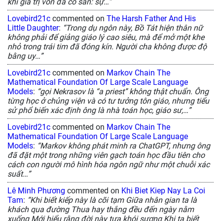
khi giá trị vốn đã có sẵn: sự…”
Lovebird21c
commented on
The Harsh Father And His
Little Daughter
:
“Trong dụ ngôn này, Bồ Tát hiện thân nữ
không phải để giảng giáo lý cao siêu, mà để mở một khe
nhỏ trong trái tim đã đóng kín. Người cha không được độ
bằng uy…”
Lovebird21c
commented on
Markov Chain The
Mathematical Foundation Of Large Scale Language
Models
:
“gọi Nekrasov là “a priest” không thật chuẩn. Ông
từng học ở chủng viện và có tư tưởng tôn giáo, nhưng tiểu
sử phổ biến xác định ông là nhà toán học, giáo sư,…”
Lovebird21c
commented on
Markov Chain The
Mathematical Foundation Of Large Scale Language
Models
:
“Markov không phát minh ra ChatGPT, nhưng ông
đã đặt một trong những viên gạch toán học đầu tiên cho
cách con người mô hình hóa ngôn ngữ như một chuỗi xác
suất…”
Lê Minh Phương
commented on
Khi Biet Kiep Nay La Coi
Tam
:
“Khi biết kiếp này là cõi tạm Giữa nhân gian ta là
khách qua đường Thua hay thắng đều đến ngày nằm
xuống Mới hiểu rằng đời này tựa khói sương Khi ta biết