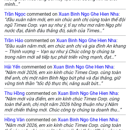
mình…”
Trần Ngọc
commented on
Xuan Binh Ngo Ghe Hien Nha
:
“đầu xuân năm mới, em xin chúc anh chị cùng toàn thể đội
ngũ Times Corp. vạn sự như ý, tỉ sự như mơ năm Ngọ phi
nước đại, đánh đâu thắng đó, sách của Times…”
Trần Hảo
commented on
Xuan Binh Ngo Ghe Hien Nha
:
“Đầu xuân năm mới, em chúc anh chị và gia đình An khang
– Thịnh vượng – Vạn sự như ý.Chúc công ty chúng ta
trong năm mới sẽ tiếp tục phát triển vững mạnh, đạt…”
Hải Yến
commented on
Xuan Binh Ngo Ghe Hien Nha
:
“Năm mới 2026, em xin kính chúc Times Corp. cùng toàn
thể anh, chị một năm Bính Ngọ bứt phá và đại thắng, giữ
vững tinh thần “tốc độ thực thi, năng suất bứt…”
Thu Hồng
commented on
Xuan Binh Ngo Ghe Hien Nha
:
“Năm mới vừa điểm, em xin kính chúc Times Corp. cùng
toàn thể anh, chị một năm 2026 hồng thuận như ý.Năm
mới chiến thắng mới. Chúc công ty chúng ta doanh thu…”
Hồng Vân
commented on
Xuan Binh Ngo Ghe Hien Nha
:
“Năm mới 2026, em xin kính chúc Times Corp. cùng toàn