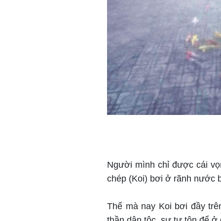
Người mình chỉ được cái vọ
chép (Koi) bơi ở rãnh nước b
Thế mà nay Koi bơi đầy trê
thần dân tộc, sự tự tôn để ở