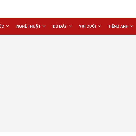
ỨC
NGHỆ THUẬT
ĐÓ ĐÂY
VUI CƯỜI
TIẾNG ANH