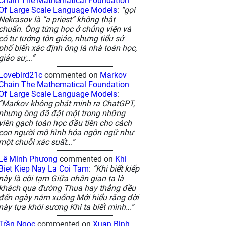
Chain The Mathematical Foundation
Of Large Scale Language Models
:
“gọi
Nekrasov là “a priest” không thật
chuẩn. Ông từng học ở chủng viện và
có tư tưởng tôn giáo, nhưng tiểu sử
phổ biến xác định ông là nhà toán học,
giáo sư,…”
Lovebird21c
commented on
Markov
Chain The Mathematical Foundation
Of Large Scale Language Models
:
“Markov không phát minh ra ChatGPT,
nhưng ông đã đặt một trong những
viên gạch toán học đầu tiên cho cách
con người mô hình hóa ngôn ngữ như
một chuỗi xác suất…”
Lê Minh Phương
commented on
Khi
Biet Kiep Nay La Coi Tam
:
“Khi biết kiếp
này là cõi tạm Giữa nhân gian ta là
khách qua đường Thua hay thắng đều
đến ngày nằm xuống Mới hiểu rằng đời
này tựa khói sương Khi ta biết mình…”
Trần Ngọc
commented on
Xuan Binh