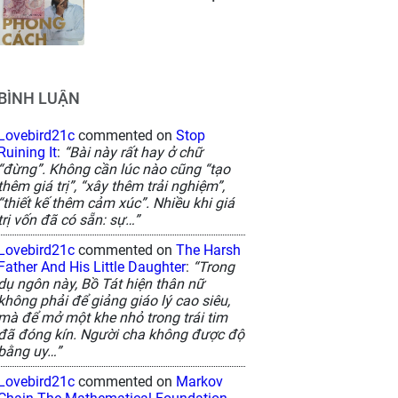
BÌNH LUẬN
Lovebird21c
commented on
Stop
Ruining It
:
“Bài này rất hay ở chữ
“đừng”. Không cần lúc nào cũng “tạo
thêm giá trị”, “xây thêm trải nghiệm”,
“thiết kế thêm cảm xúc”. Nhiều khi giá
trị vốn đã có sẵn: sự…”
Lovebird21c
commented on
The Harsh
Father And His Little Daughter
:
“Trong
dụ ngôn này, Bồ Tát hiện thân nữ
không phải để giảng giáo lý cao siêu,
mà để mở một khe nhỏ trong trái tim
đã đóng kín. Người cha không được độ
bằng uy…”
Lovebird21c
commented on
Markov