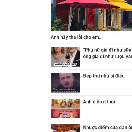
Anh hãy tha lỗi cho em...
“Phụ nữ già đi như sữa
ông già đi như rượu va
Đẹp trai như sĩ điều
Anh diễn ít thôi
Nhược điểm của đàn ô