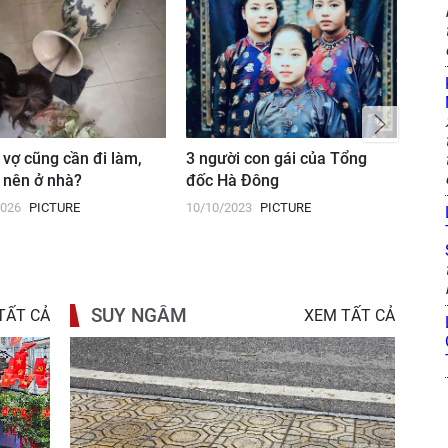
 vợ cũng cần đi làm,
3 người con gái của Tổng
Dãy 
 nên ở nhà?
đốc Hà Đông
gian
2026
PICTURE
10/10/2023
PICTURE
07/0
SUY NGẪM
TẤT CẢ
XEM TẤT CẢ