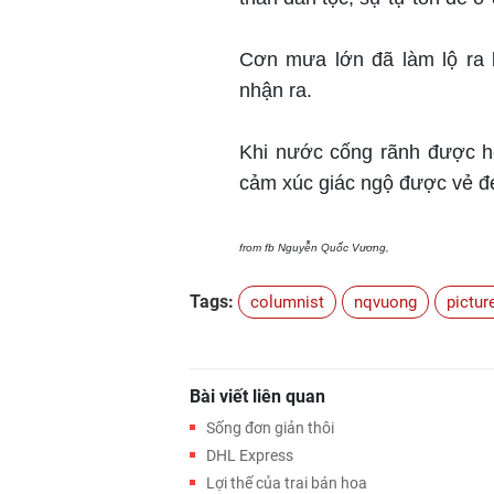
Cơn mưa lớn đã làm lộ ra 
nhận ra.
Khi nước cống rãnh được hò
cảm xúc giác ngộ được vẻ 
from fb Nguyễn Quốc Vương,
Tags:
columnist
nqvuong
pictur
Bài viết liên quan
Sống đơn giản thôi
DHL Express
Lợi thế của trai bán hoa