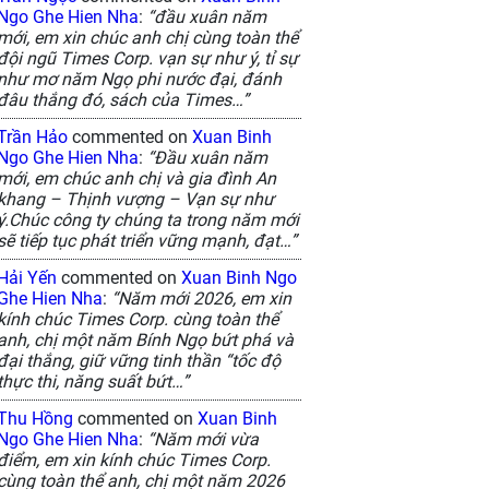
Ngo Ghe Hien Nha
:
“đầu xuân năm
mới, em xin chúc anh chị cùng toàn thể
đội ngũ Times Corp. vạn sự như ý, tỉ sự
như mơ năm Ngọ phi nước đại, đánh
đâu thắng đó, sách của Times…”
Trần Hảo
commented on
Xuan Binh
Ngo Ghe Hien Nha
:
“Đầu xuân năm
mới, em chúc anh chị và gia đình An
khang – Thịnh vượng – Vạn sự như
ý.Chúc công ty chúng ta trong năm mới
sẽ tiếp tục phát triển vững mạnh, đạt…”
Hải Yến
commented on
Xuan Binh Ngo
Ghe Hien Nha
:
“Năm mới 2026, em xin
kính chúc Times Corp. cùng toàn thể
anh, chị một năm Bính Ngọ bứt phá và
đại thắng, giữ vững tinh thần “tốc độ
thực thi, năng suất bứt…”
Thu Hồng
commented on
Xuan Binh
Ngo Ghe Hien Nha
:
“Năm mới vừa
điểm, em xin kính chúc Times Corp.
cùng toàn thể anh, chị một năm 2026