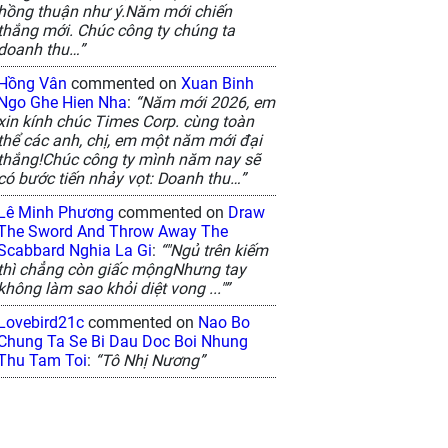
hồng thuận như ý.Năm mới chiến
thắng mới. Chúc công ty chúng ta
doanh thu…”
Hồng Vân
commented on
Xuan Binh
Ngo Ghe Hien Nha
:
“Năm mới 2026, em
xin kính chúc Times Corp. cùng toàn
thể các anh, chị, em một năm mới đại
Himalaya nhìn từ không
La Hán cạn lời
Ch
thắng!Chúc công ty mình năm nay sẽ
có bước tiến nhảy vọt: Doanh thu…”
Gu
16/03/2024
TRAVEL
4/2026
PICTURE
30
Lê Minh Phương
commented on
Draw
The Sword And Throw Away The
Scabbard Nghia La Gi
:
“"Ngủ trên kiếm
thì chẳng còn giấc mộngNhưng tay
không làm sao khỏi diệt vong ..."”
Lovebird21c
commented on
Nao Bo
Chung Ta Se Bi Dau Doc Boi Nhung
Thu Tam Toi
:
“Tô Nhị Nương”