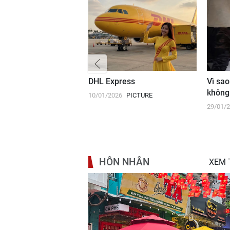
thành công ở Nam
DHL Express
Vì sao
không
10/01/2026
PICTURE
26
PICTURE
29/01/
HÔN NHÂN
XEM 