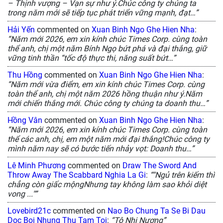
– Thịnh vượng – Vạn sự như ý.Chúc công ty chúng ta
trong năm mới sẽ tiếp tục phát triển vững mạnh, đạt…”
Hải Yến
commented on
Xuan Binh Ngo Ghe Hien Nha
:
“Năm mới 2026, em xin kính chúc Times Corp. cùng toàn
thể anh, chị một năm Bính Ngọ bứt phá và đại thắng, giữ
vững tinh thần “tốc độ thực thi, năng suất bứt…”
Thu Hồng
commented on
Xuan Binh Ngo Ghe Hien Nha
:
“Năm mới vừa điểm, em xin kính chúc Times Corp. cùng
toàn thể anh, chị một năm 2026 hồng thuận như ý.Năm
mới chiến thắng mới. Chúc công ty chúng ta doanh thu…”
Hồng Vân
commented on
Xuan Binh Ngo Ghe Hien Nha
:
“Năm mới 2026, em xin kính chúc Times Corp. cùng toàn
thể các anh, chị, em một năm mới đại thắng!Chúc công ty
mình năm nay sẽ có bước tiến nhảy vọt: Doanh thu…”
Lê Minh Phương
commented on
Draw The Sword And
Throw Away The Scabbard Nghia La Gi
:
“"Ngủ trên kiếm thì
chẳng còn giấc mộngNhưng tay không làm sao khỏi diệt
vong ..."”
Lovebird21c
commented on
Nao Bo Chung Ta Se Bi Dau
Doc Boi Nhung Thu Tam Toi
:
“Tô Nhị Nương”