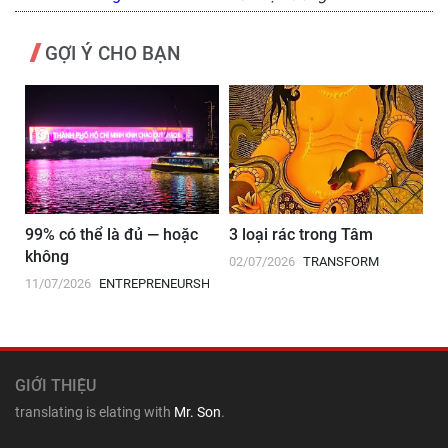
GỢI Ý CHO BẠN
99% có thể là đủ — hoặc
3 loại rác trong Tâm
P
không
củ
02/07/2026
TRANSFORM
11/07/2026
ENTREPRENEURSHIP
08
GIỚI THIỆU
translating is elating with
Mr. Son
.