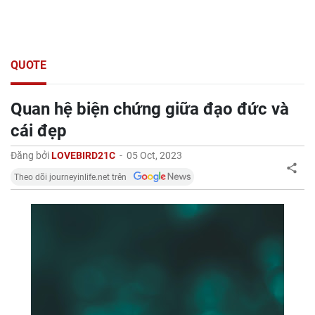
QUOTE
Quan hệ biện chứng giữa đạo đức và
cái đẹp
Đăng bởi
LOVEBIRD21C
-
05 Oct, 2023
Theo dõi journeyinlife.net trên