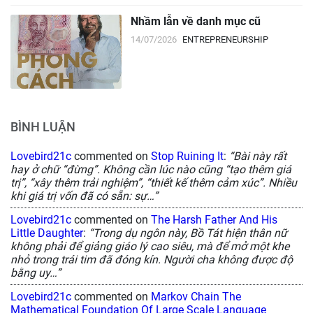
Nhầm lẫn về danh mục cũ
14/07/2026
ENTREPRENEURSHIP
BÌNH LUẬN
Lovebird21c
commented on
Stop Ruining It
:
“Bài này rất
hay ở chữ “đừng”. Không cần lúc nào cũng “tạo thêm giá
trị”, “xây thêm trải nghiệm”, “thiết kế thêm cảm xúc”. Nhiều
khi giá trị vốn đã có sẵn: sự…”
Lovebird21c
commented on
The Harsh Father And His
Little Daughter
:
“Trong dụ ngôn này, Bồ Tát hiện thân nữ
không phải để giảng giáo lý cao siêu, mà để mở một khe
nhỏ trong trái tim đã đóng kín. Người cha không được độ
bằng uy…”
Lovebird21c
commented on
Markov Chain The
Mathematical Foundation Of Large Scale Language