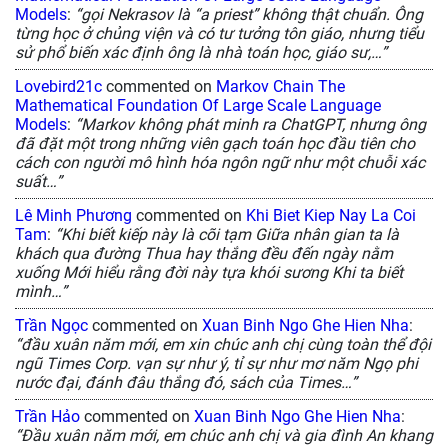
Models
:
“gọi Nekrasov là “a priest” không thật chuẩn. Ông
từng học ở chủng viện và có tư tưởng tôn giáo, nhưng tiểu
sử phổ biến xác định ông là nhà toán học, giáo sư,…”
Lovebird21c
commented on
Markov Chain The
Mathematical Foundation Of Large Scale Language
Models
:
“Markov không phát minh ra ChatGPT, nhưng ông
đã đặt một trong những viên gạch toán học đầu tiên cho
cách con người mô hình hóa ngôn ngữ như một chuỗi xác
suất…”
Lê Minh Phương
commented on
Khi Biet Kiep Nay La Coi
Tam
:
“Khi biết kiếp này là cõi tạm Giữa nhân gian ta là
khách qua đường Thua hay thắng đều đến ngày nằm
xuống Mới hiểu rằng đời này tựa khói sương Khi ta biết
mình…”
Trần Ngọc
commented on
Xuan Binh Ngo Ghe Hien Nha
:
“đầu xuân năm mới, em xin chúc anh chị cùng toàn thể đội
ngũ Times Corp. vạn sự như ý, tỉ sự như mơ năm Ngọ phi
nước đại, đánh đâu thắng đó, sách của Times…”
Trần Hảo
commented on
Xuan Binh Ngo Ghe Hien Nha
:
“Đầu xuân năm mới, em chúc anh chị và gia đình An khang