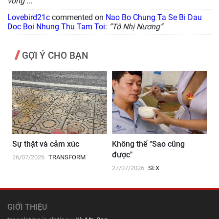
vong ..."”
Lovebird21c
commented on
Nao Bo Chung Ta Se Bi Dau
Doc Boi Nhung Thu Tam Toi
:
“Tô Nhị Nương”
GỢI Ý CHO BẠN
Sự thật và cảm xúc
Không thể "Sao cũng
Bl
được"
26/07/2026
TRANSFORM
12
HIP
27/07/2026
SEX
GIỚI THIỆU