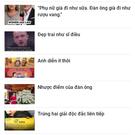
“Phụ nữ già đi như sữa. Đàn ông già đi như
rượu vang.”
Đẹp trai như sĩ điều
Anh diễn ít thôi
Nhược điểm của đàn ông
Trúng hai giải độc đắc liên tiếp