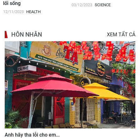
lối sống
03/12/2023
SCIENCE
12/11/2023
HEALTH
HÔN NHÂN
XEM TẤT CẢ
Anh hãy tha lỗi cho em...