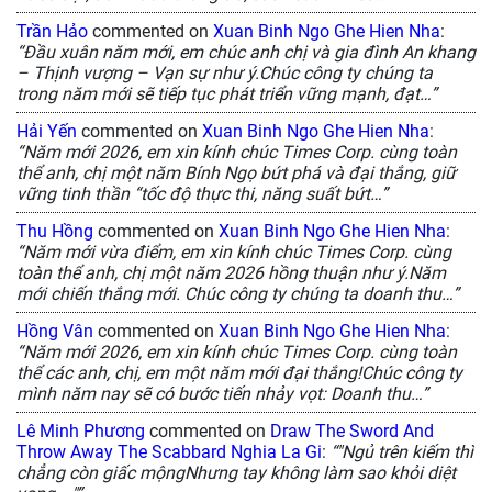
Trần Hảo
commented on
Xuan Binh Ngo Ghe Hien Nha
:
“Đầu xuân năm mới, em chúc anh chị và gia đình An khang
– Thịnh vượng – Vạn sự như ý.Chúc công ty chúng ta
trong năm mới sẽ tiếp tục phát triển vững mạnh, đạt…”
Hải Yến
commented on
Xuan Binh Ngo Ghe Hien Nha
:
“Năm mới 2026, em xin kính chúc Times Corp. cùng toàn
thể anh, chị một năm Bính Ngọ bứt phá và đại thắng, giữ
vững tinh thần “tốc độ thực thi, năng suất bứt…”
Thu Hồng
commented on
Xuan Binh Ngo Ghe Hien Nha
:
“Năm mới vừa điểm, em xin kính chúc Times Corp. cùng
toàn thể anh, chị một năm 2026 hồng thuận như ý.Năm
mới chiến thắng mới. Chúc công ty chúng ta doanh thu…”
Hồng Vân
commented on
Xuan Binh Ngo Ghe Hien Nha
:
“Năm mới 2026, em xin kính chúc Times Corp. cùng toàn
thể các anh, chị, em một năm mới đại thắng!Chúc công ty
mình năm nay sẽ có bước tiến nhảy vọt: Doanh thu…”
Lê Minh Phương
commented on
Draw The Sword And
Throw Away The Scabbard Nghia La Gi
:
“"Ngủ trên kiếm thì
chẳng còn giấc mộngNhưng tay không làm sao khỏi diệt