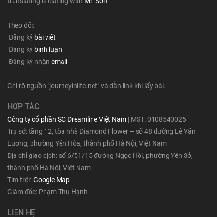
translating is elating with
Mr. Son
.
Theo dõi:
Đăng ký
bài viết
Đăng ký
bình luận
Đăng ký nhận
email
Ghi rõ nguồn "journeyinlife.net" và dẫn link khi lấy bài.
HỢP TÁC
Công ty cổ phần SC Dreamline Việt Nam
| MST: 0108540025
Trụ sở: tầng 12, tòa nhà Diamond Flower – số 48 đường Lê Văn
Lương, phường Yên Hòa, thành phố Hà Nội, Việt Nam
Địa chỉ giao dịch: số 6/51/15 đường Ngọc Hồi, phường Yên Sở,
thành phố Hà Nội, Việt Nam
Tìm trên
Google Map
Giám đốc: Phạm Thu Hạnh
LIÊN HỆ