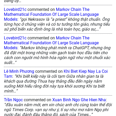
bằng uy…”
Lovebird21c
commented on
Markov Chain The
Mathematical Foundation Of Large Scale Language
Models
:
“gọi Nekrasov là “a priest” không thật chuẩn. Ông
từng học ở chủng viện và có tư tưởng tôn giáo, nhưng tiểu
sử phổ biến xác định ông là nhà toán học, giáo sư,…”
Lovebird21c
commented on
Markov Chain The
Mathematical Foundation Of Large Scale Language
Models
:
“Markov không phát minh ra ChatGPT, nhưng ông
đã đặt một trong những viên gạch toán học đầu tiên cho
cách con người mô hình hóa ngôn ngữ như một chuỗi xác
suất…”
Lê Minh Phương
commented on
Khi Biet Kiep Nay La Coi
Tam
:
“Khi biết kiếp này là cõi tạm Giữa nhân gian ta là
khách qua đường Thua hay thắng đều đến ngày nằm
xuống Mới hiểu rằng đời này tựa khói sương Khi ta biết
mình…”
Trần Ngọc
commented on
Xuan Binh Ngo Ghe Hien Nha
:
“đầu xuân năm mới, em xin chúc anh chị cùng toàn thể đội
ngũ Times Corp. vạn sự như ý, tỉ sự như mơ năm Ngọ phi
nước đại, đánh đâu thắng đó, sách của Times…”