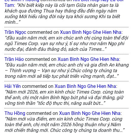
Tam
:
“Khi biết kiếp này là cõi tạm Giữa nhân gian ta là
khách qua đường Thua hay thắng đều đến ngày nằm
xuống Mới hiểu rằng đời này tựa khói sương Khi ta biết
mình…”
Trần Ngọc
commented on
Xuan Binh Ngo Ghe Hien Nha
:
“đầu xuân năm mới, em xin chúc anh chị cùng toàn thể đội
ngũ Times Corp. vạn sự như ý, tỉ sự như mơ năm Ngọ phi
nước đại, đánh đâu thắng đó, sách của Times…”
Trần Hảo
commented on
Xuan Binh Ngo Ghe Hien Nha
:
“Đầu xuân năm mới, em chúc anh chị và gia đình An khang
– Thịnh vượng – Vạn sự như ý.Chúc công ty chúng ta
trong năm mới sẽ tiếp tục phát triển vững mạnh, đạt…”
Hải Yến
commented on
Xuan Binh Ngo Ghe Hien Nha
:
“Năm mới 2026, em xin kính chúc Times Corp. cùng toàn
thể anh, chị một năm Bính Ngọ bứt phá và đại thắng, giữ
vững tinh thần “tốc độ thực thi, năng suất bứt…”
Thu Hồng
commented on
Xuan Binh Ngo Ghe Hien Nha
:
“Năm mới vừa điểm, em xin kính chúc Times Corp. cùng
toàn thể anh, chị một năm 2026 hồng thuận như ý.Năm
mới chiến thắng mới. Chúc công ty chúng ta doanh thu…”