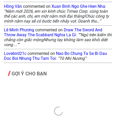
Hồng Vân
commented on
Xuan Binh Ngo Ghe Hien Nha
:
“Năm mới 2026, em xin kính chúc Times Corp. cùng toàn
thể các anh, chị, em một năm mới đại thắng!Chúc công ty
mình năm nay sẽ có bước tiến nhảy vọt: Doanh thu…”
Lê Minh Phương
commented on
Draw The Sword And
Throw Away The Scabbard Nghia La Gi
:
“"Ngủ trên kiếm thì
chẳng còn giấc mộngNhưng tay không làm sao khỏi diệt
vong ..."”
Lovebird21c
commented on
Nao Bo Chung Ta Se Bi Dau
Doc Boi Nhung Thu Tam Toi
:
“Tô Nhị Nương”
GỢI Ý CHO BẠN