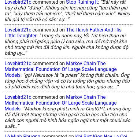
Lovebird21c
commented on
Stop Ruining It
:
“Bài này rất
hay ở chữ “đừng”. Không cần lúc nào cũng “tạo thêm giá
trị”, “xây thêm trải nghiệm”, “thiết kế thêm cảm xúc”. Nhiều
khi giá trị vốn đã có sẵn: sự…”
Lovebird21c
commented on
The Harsh Father And His
Little Daughter
:
“Trong dụ ngôn này, Bồ Tát hiện thân nữ
không phải để giảng giáo lý cao siêu, mà để mở một khe
nhỏ trong trái tim đã đóng kín. Người cha không được độ
bằng uy…”
Lovebird21c
commented on
Markov Chain The
Mathematical Foundation Of Large Scale Language
Models
:
“gọi Nekrasov là “a priest” không thật chuẩn. Ông
từng học ở chủng viện và có tư tưởng tôn giáo, nhưng tiểu
sử phổ biến xác định ông là nhà toán học, giáo sư,…”
Lovebird21c
commented on
Markov Chain The
Mathematical Foundation Of Large Scale Language
Models
:
“Markov không phát minh ra ChatGPT, nhưng ông
đã đặt một trong những viên gạch toán học đầu tiên cho
cách con người mô hình hóa ngôn ngữ như một chuỗi xác
suất…”
Lê Minh Phương
commented on
Khi Biet Kiep Nay La Coi