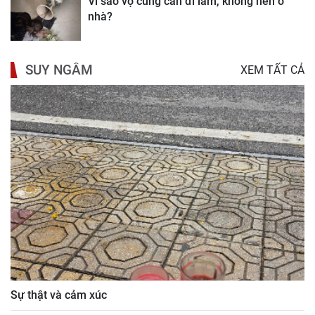
Vì sao vợ cũng cần đi làm, không nên ở
nhà?
SUY NGẪM
XEM TẤT CẢ
Sự thật và cảm xúc