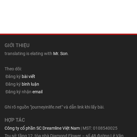
GIỚI THIỆU
translating is elating with
Mr. Son
.
Theo dõi:
Đăng ký
bài viết
Đăng ký
bình luận
Đăng ký nhận
email
Ghi rõ nguồn "journeyinlife.net" và dẫn link khi lấy bài.
HỢP TÁC
Công ty cổ phần SC Dreamline Việt Nam
| MST: 0108540025
Trụ sở: tầng 12, tòa nhà Diamond Flower – số 48 đường Lê Văn