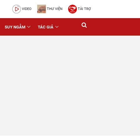
VIDEO
THƯ VIỆN
TÀI TRỢ
SUY NGẪM
TÁC GIẢ