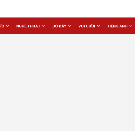
ỨC
NGHỆ THUẬT
ĐÓ ĐÂY
VUI CƯỜI
TIẾNG ANH