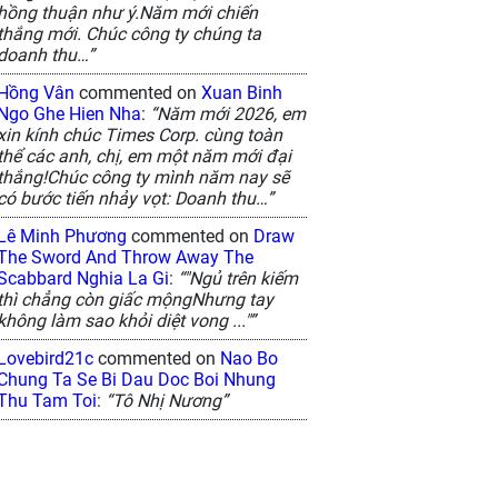
hồng thuận như ý.Năm mới chiến
thắng mới. Chúc công ty chúng ta
doanh thu…”
Hồng Vân
commented on
Xuan Binh
Ngo Ghe Hien Nha
:
“Năm mới 2026, em
xin kính chúc Times Corp. cùng toàn
thể các anh, chị, em một năm mới đại
thắng!Chúc công ty mình năm nay sẽ
có bước tiến nhảy vọt: Doanh thu…”
Lê Minh Phương
commented on
Draw
The Sword And Throw Away The
Scabbard Nghia La Gi
:
“"Ngủ trên kiếm
thì chẳng còn giấc mộngNhưng tay
không làm sao khỏi diệt vong ..."”
Lovebird21c
commented on
Nao Bo
Chung Ta Se Bi Dau Doc Boi Nhung
Thu Tam Toi
:
“Tô Nhị Nương”