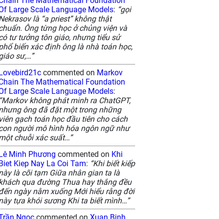
Chain The Mathematical Foundation
Of Large Scale Language Models
:
“gọi
Nekrasov là “a priest” không thật
chuẩn. Ông từng học ở chủng viện và
có tư tưởng tôn giáo, nhưng tiểu sử
phổ biến xác định ông là nhà toán học,
giáo sư,…”
Lovebird21c
commented on
Markov
Chain The Mathematical Foundation
Of Large Scale Language Models
:
“Markov không phát minh ra ChatGPT,
nhưng ông đã đặt một trong những
viên gạch toán học đầu tiên cho cách
con người mô hình hóa ngôn ngữ như
một chuỗi xác suất…”
Lê Minh Phương
commented on
Khi
Biet Kiep Nay La Coi Tam
:
“Khi biết kiếp
này là cõi tạm Giữa nhân gian ta là
khách qua đường Thua hay thắng đều
đến ngày nằm xuống Mới hiểu rằng đời
này tựa khói sương Khi ta biết mình…”
Trần Ngọc
commented on
Xuan Binh