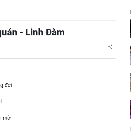
quán - Linh Đàm
ng đời
i
i mờ