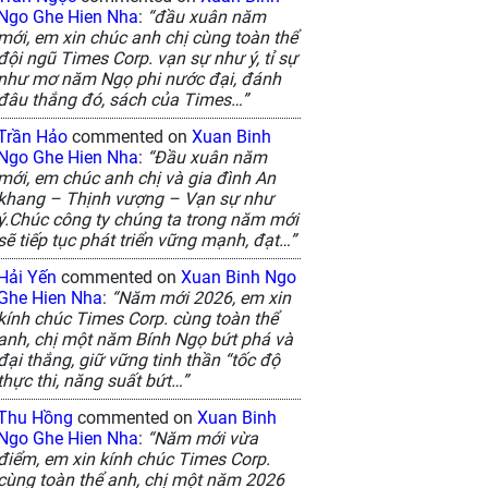
Ngo Ghe Hien Nha
:
“đầu xuân năm
mới, em xin chúc anh chị cùng toàn thể
đội ngũ Times Corp. vạn sự như ý, tỉ sự
như mơ năm Ngọ phi nước đại, đánh
đâu thắng đó, sách của Times…”
Trần Hảo
commented on
Xuan Binh
Ngo Ghe Hien Nha
:
“Đầu xuân năm
mới, em chúc anh chị và gia đình An
khang – Thịnh vượng – Vạn sự như
ý.Chúc công ty chúng ta trong năm mới
sẽ tiếp tục phát triển vững mạnh, đạt…”
Hải Yến
commented on
Xuan Binh Ngo
Ghe Hien Nha
:
“Năm mới 2026, em xin
kính chúc Times Corp. cùng toàn thể
anh, chị một năm Bính Ngọ bứt phá và
đại thắng, giữ vững tinh thần “tốc độ
thực thi, năng suất bứt…”
Thu Hồng
commented on
Xuan Binh
Ngo Ghe Hien Nha
:
“Năm mới vừa
điểm, em xin kính chúc Times Corp.
cùng toàn thể anh, chị một năm 2026