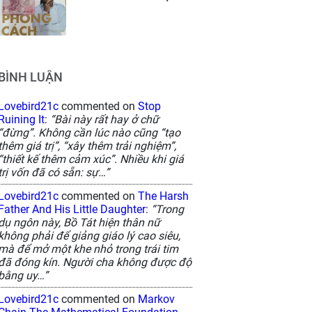
BÌNH LUẬN
Lovebird21c
commented on
Stop
Ruining It
:
“Bài này rất hay ở chữ
“đừng”. Không cần lúc nào cũng “tạo
thêm giá trị”, “xây thêm trải nghiệm”,
“thiết kế thêm cảm xúc”. Nhiều khi giá
trị vốn đã có sẵn: sự…”
Lovebird21c
commented on
The Harsh
Father And His Little Daughter
:
“Trong
dụ ngôn này, Bồ Tát hiện thân nữ
không phải để giảng giáo lý cao siêu,
mà để mở một khe nhỏ trong trái tim
đã đóng kín. Người cha không được độ
bằng uy…”
Lovebird21c
commented on
Markov