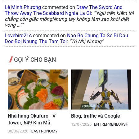
Lê Minh Phương
commented on
Draw The Sword And
Throw Away The Scabbard Nghia La Gi
:
“"Ngủ trên kiếm thì
chẳng còn giấc mộngNhưng tay không làm sao khỏi diệt
vong ..."”
Lovebird21c
commented on
Nao Bo Chung Ta Se Bi Dau
Doc Boi Nhung Thu Tam Toi
:
“Tô Nhị Nương”
GỢI Ý CHO BẠN
Nhà hàng Okufuro - V
Blog, traffic và Google
B
Tower, 649 Kim Mã
tố
12/07/2026
ENTREPRENEURSHIP
30/06/2026
GASTRONOMY
13