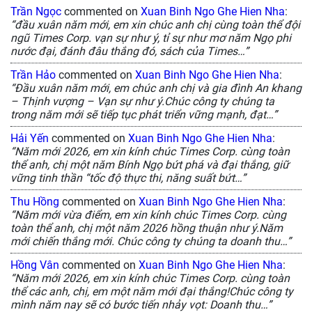
Trần Ngọc
commented on
Xuan Binh Ngo Ghe Hien Nha
:
“đầu xuân năm mới, em xin chúc anh chị cùng toàn thể đội
ngũ Times Corp. vạn sự như ý, tỉ sự như mơ năm Ngọ phi
nước đại, đánh đâu thắng đó, sách của Times…”
Trần Hảo
commented on
Xuan Binh Ngo Ghe Hien Nha
:
“Đầu xuân năm mới, em chúc anh chị và gia đình An khang
– Thịnh vượng – Vạn sự như ý.Chúc công ty chúng ta
trong năm mới sẽ tiếp tục phát triển vững mạnh, đạt…”
Hải Yến
commented on
Xuan Binh Ngo Ghe Hien Nha
:
“Năm mới 2026, em xin kính chúc Times Corp. cùng toàn
thể anh, chị một năm Bính Ngọ bứt phá và đại thắng, giữ
vững tinh thần “tốc độ thực thi, năng suất bứt…”
Thu Hồng
commented on
Xuan Binh Ngo Ghe Hien Nha
:
“Năm mới vừa điểm, em xin kính chúc Times Corp. cùng
toàn thể anh, chị một năm 2026 hồng thuận như ý.Năm
mới chiến thắng mới. Chúc công ty chúng ta doanh thu…”
Hồng Vân
commented on
Xuan Binh Ngo Ghe Hien Nha
:
“Năm mới 2026, em xin kính chúc Times Corp. cùng toàn
thể các anh, chị, em một năm mới đại thắng!Chúc công ty
mình năm nay sẽ có bước tiến nhảy vọt: Doanh thu…”