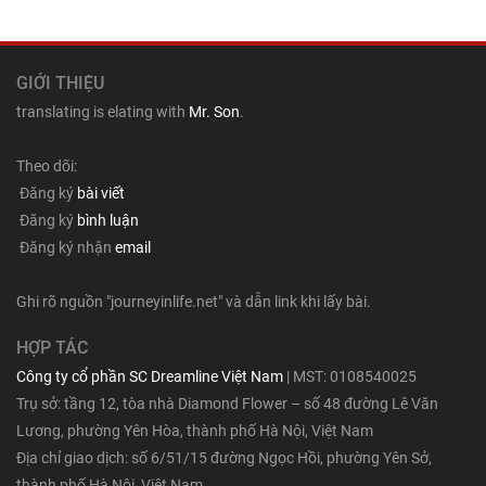
GIỚI THIỆU
translating is elating with
Mr. Son
.
Theo dõi:
Đăng ký
bài viết
Đăng ký
bình luận
Đăng ký nhận
email
Ghi rõ nguồn "journeyinlife.net" và dẫn link khi lấy bài.
HỢP TÁC
Công ty cổ phần SC Dreamline Việt Nam
| MST: 0108540025
Trụ sở: tầng 12, tòa nhà Diamond Flower – số 48 đường Lê Văn
Lương, phường Yên Hòa, thành phố Hà Nội, Việt Nam
Địa chỉ giao dịch: số 6/51/15 đường Ngọc Hồi, phường Yên Sở,
thành phố Hà Nội, Việt Nam