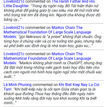
Lovebird21c
commented on
The Harsh Father And His
Little Daughter
:
“Trong dụ ngôn này, Bồ Tát hiện thân nữ
không phải để giảng giáo lý cao siêu, mà để mở một khe
nhỏ trong trái tim đã đóng kín. Người cha không được độ
bằng uy…”
Lovebird21c
commented on
Markov Chain The
Mathematical Foundation Of Large Scale Language
Models
:
“gọi Nekrasov là “a priest” không thật chuẩn. Ông
từng học ở chủng viện và có tư tưởng tôn giáo, nhưng tiểu
sử phổ biến xác định ông là nhà toán học, giáo sư,…”
Lovebird21c
commented on
Markov Chain The
Mathematical Foundation Of Large Scale Language
Models
:
“Markov không phát minh ra ChatGPT, nhưng ông
đã đặt một trong những viên gạch toán học đầu tiên cho
cách con người mô hình hóa ngôn ngữ như một chuỗi xác
suất…”
Lê Minh Phương
commented on
Khi Biet Kiep Nay La Coi
Tam
:
“Khi biết kiếp này là cõi tạm Giữa nhân gian ta là
khách qua đường Thua hay thắng đều đến ngày nằm
xuống Mới hiểu rằng đời này tựa khói sương Khi ta biết
mình…”