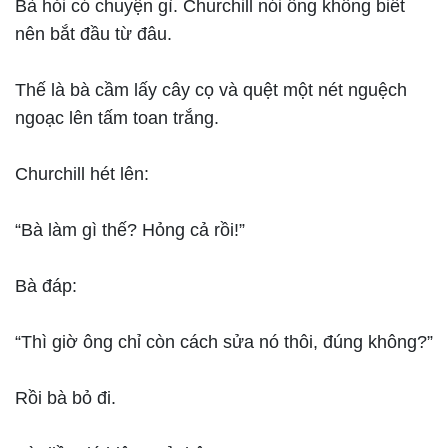
Bà hỏi có chuyện gì. Churchill nói ông không biết
nên bắt đầu từ đâu.
Thế là bà cầm lấy cây cọ và quệt một nét nguệch
ngoạc lên tấm toan trắng.
Churchill hét lên:
“Bà làm gì thế? Hỏng cả rồi!”
Bà đáp:
“Thì giờ ông chỉ còn cách sửa nó thôi, đúng không?”
Rồi bà bỏ đi.