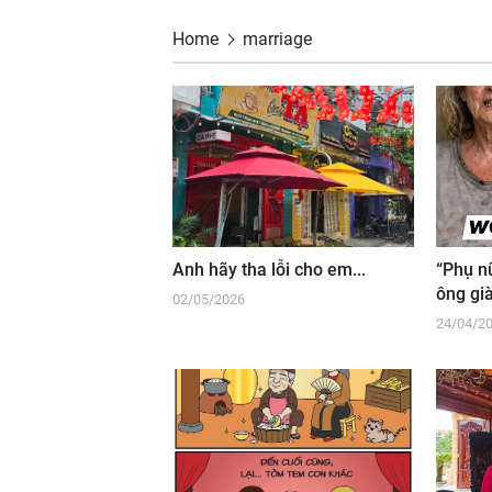
Home
marriage
Anh hãy tha lỗi cho em...
“Phụ n
ông già
02/05/2026
24/04/2