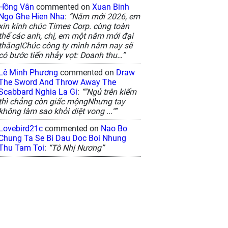
Hồng Vân
commented on
Xuan Binh
Ngo Ghe Hien Nha
:
“Năm mới 2026, em
xin kính chúc Times Corp. cùng toàn
thể các anh, chị, em một năm mới đại
thắng!Chúc công ty mình năm nay sẽ
có bước tiến nhảy vọt: Doanh thu…”
Lê Minh Phương
commented on
Draw
The Sword And Throw Away The
Scabbard Nghia La Gi
:
“"Ngủ trên kiếm
thì chẳng còn giấc mộngNhưng tay
không làm sao khỏi diệt vong ..."”
Lovebird21c
commented on
Nao Bo
Chung Ta Se Bi Dau Doc Boi Nhung
Thu Tam Toi
:
“Tô Nhị Nương”