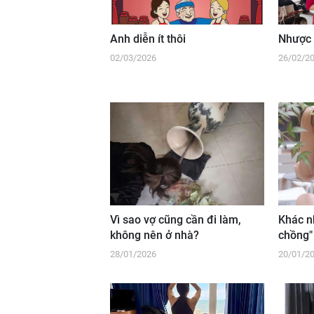
Anh diễn ít thôi
Nhược 
02/03/2026
26/02/2
Vì sao vợ cũng cần đi làm,
Khác n
không nên ở nhà?
chồng"
28/01/2026
20/01/2