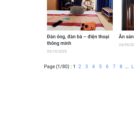
Đàn ông, đàn bà – điện thoại
Ăn sán
thông minh
24/09/2
05/10/2025
Page (1/80) :
1
2
3
4
5
6
7
8
...
L