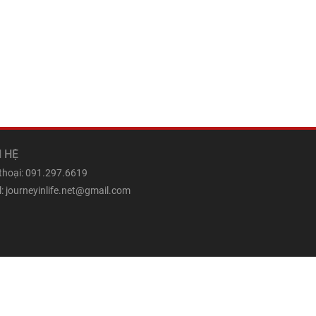
N HỆ
 thoại: 091.297.6619
: journeyinlife.net@gmail.com