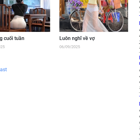
g cuối tuần
Luôn nghĩ về vợ
025
06/09/2025
ast