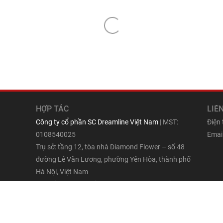
HỢP TÁC
LIÊ
Công ty cổ phần SC Dreamline Việt Nam
| MST:
Điện
0108540025
Email
Trụ sở: tầng 12, tòa nhà Diamond Flower – số 48
đường Lê Văn Lương, phường Yên Hòa, thành phố
Hà Nội, Việt Nam
Địa chỉ giao dịch: số 6/51/15 đường Ngọc Hồi,
phường Yên Sở, thành phố Hà Nội, Việt Nam
ấy bài.
Tìm trên
Google Map
Giám đốc: Phạm Thu Hạnh