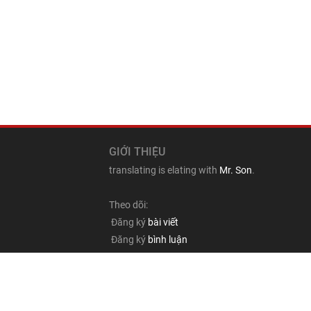
GIỚI THIỆU
translating is elating with
Mr. Son
.
Theo dõi:
Đăng ký
bài viết
Đăng ký
bình luận
Đăng ký nhận
email
Ghi rõ nguồn "journeyinlife.net" và dẫn link khi l