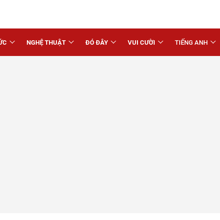
ỨC
NGHỆ THUẬT
ĐÓ ĐÂY
VUI CƯỜI
TIẾNG ANH