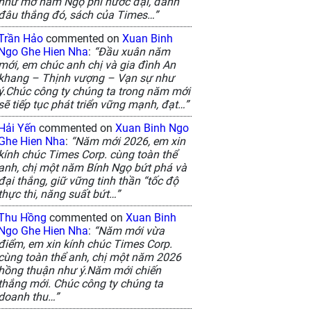
như mơ năm Ngọ phi nước đại, đánh
đâu thắng đó, sách của Times…”
Trần Hảo
commented on
Xuan Binh
Ngo Ghe Hien Nha
:
“Đầu xuân năm
mới, em chúc anh chị và gia đình An
khang – Thịnh vượng – Vạn sự như
ý.Chúc công ty chúng ta trong năm mới
sẽ tiếp tục phát triển vững mạnh, đạt…”
Hải Yến
commented on
Xuan Binh Ngo
Ghe Hien Nha
:
“Năm mới 2026, em xin
kính chúc Times Corp. cùng toàn thể
anh, chị một năm Bính Ngọ bứt phá và
đại thắng, giữ vững tinh thần “tốc độ
thực thi, năng suất bứt…”
Thu Hồng
commented on
Xuan Binh
Ngo Ghe Hien Nha
:
“Năm mới vừa
điểm, em xin kính chúc Times Corp.
cùng toàn thể anh, chị một năm 2026
hồng thuận như ý.Năm mới chiến
thắng mới. Chúc công ty chúng ta
doanh thu…”