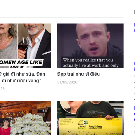
ữ già đi như sữa. Đàn
Đẹp trai như sĩ điều
 đi như rượu vang.”
31/03/2026
026