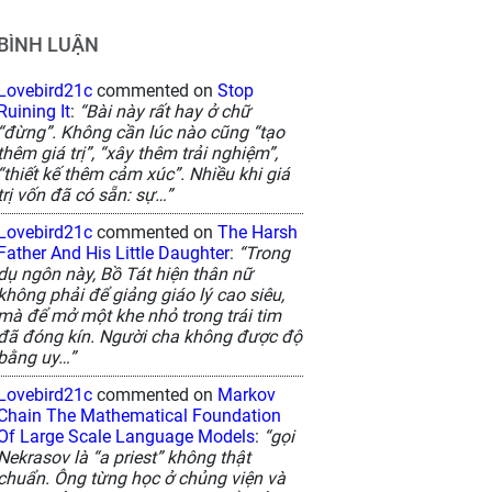
BÌNH LUẬN
Lovebird21c
commented on
Stop
Ruining It
:
“Bài này rất hay ở chữ
“đừng”. Không cần lúc nào cũng “tạo
thêm giá trị”, “xây thêm trải nghiệm”,
“thiết kế thêm cảm xúc”. Nhiều khi giá
trị vốn đã có sẵn: sự…”
Lovebird21c
commented on
The Harsh
Father And His Little Daughter
:
“Trong
dụ ngôn này, Bồ Tát hiện thân nữ
không phải để giảng giáo lý cao siêu,
mà để mở một khe nhỏ trong trái tim
đã đóng kín. Người cha không được độ
bằng uy…”
Lovebird21c
commented on
Markov
Chain The Mathematical Foundation
Of Large Scale Language Models
:
“gọi
Nekrasov là “a priest” không thật
chuẩn. Ông từng học ở chủng viện và