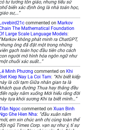
có tư tưởng tôn giáo, nhưng tiểu sử
phổ biến xác định ông là nhà toán học,
giáo sư,…”
Lovebird21c
commented on
Markov
Chain The Mathematical Foundation
Of Large Scale Language Models
:
“Markov không phát minh ra ChatGPT,
nhưng ông đã đặt một trong những
viên gạch toán học đầu tiên cho cách
con người mô hình hóa ngôn ngữ như
một chuỗi xác suất…”
Lê Minh Phương
commented on
Khi
Biet Kiep Nay La Coi Tam
:
“Khi biết kiếp
này là cõi tạm Giữa nhân gian ta là
khách qua đường Thua hay thắng đều
đến ngày nằm xuống Mới hiểu rằng đời
này tựa khói sương Khi ta biết mình…”
Trần Ngọc
commented on
Xuan Binh
Ngo Ghe Hien Nha
:
“đầu xuân năm
mới, em xin chúc anh chị cùng toàn thể
đội ngũ Times Corp. vạn sự như ý, tỉ sự