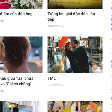
điểm của đàn ông
Trúng hai giải độc đắc liên
tiếp
026
19/02/2026
hau giữa "Gái chưa
TML
 vs "Gái có chồng"
31/12/2025
026