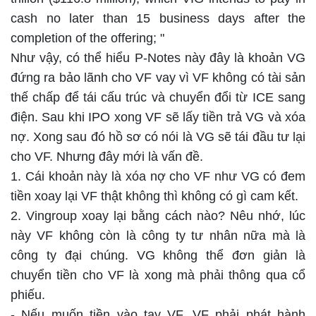
cash no later than 15 business days after the
completion of the offering; "
Như vậy, có thể hiểu P-Notes này đây là khoản VG
đứng ra bảo lãnh cho VF vay vì VF không có tài sản
thế chấp để tái cấu trúc và chuyển đổi từ ICE sang
điện. Sau khi IPO xong VF sẽ lấy tiền trả VG và xóa
nợ. Xong sau đó hồ sơ có nói là VG sẽ tái đầu tư lại
cho VF. Nhưng đây mới là vấn đề.
1. Cái khoản này là xóa nợ cho VF như VG có đem
tiền xoay lại VF thật không thì không có gì cam kết.
2. Vingroup xoay lại bằng cách nào? Nêu nhớ, lúc
này VF không còn là công ty tư nhân nữa mà là
công ty đại chúng. VG không thể đơn giản là
chuyển tiền cho VF là xong mà phải thông qua cổ
phiếu.
- Nếu muốn tiền vào tay VF, VF phải phát hành