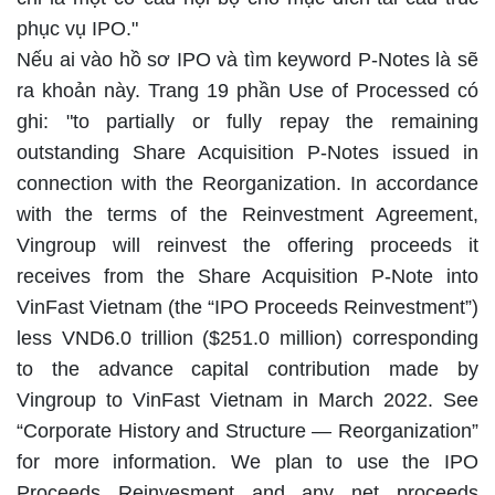
phục vụ IPO."
Nếu ai vào hồ sơ IPO và tìm keyword P-Notes là sẽ
ra khoản này. Trang 19 phần Use of Processed có
ghi: "to partially or fully repay the remaining
outstanding Share Acquisition P-Notes issued in
connection with the Reorganization. In accordance
with the terms of the Reinvestment Agreement,
Vingroup will reinvest the offering proceeds it
receives from the Share Acquisition P-Note into
VinFast Vietnam (the “IPO Proceeds Reinvestment”)
less VND6.0 trillion ($251.0 million) corresponding
to the advance capital contribution made by
Vingroup to VinFast Vietnam in March 2022. See
“Corporate History and Structure — Reorganization”
for more information. We plan to use the IPO
Proceeds Reinvesment and any net proceeds