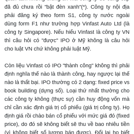
đã đủ chưa rồi "bật đèn xanh"(*). Công ty nội địa
phải đăng ký theo form S1, công ty nước ngoài
dùng form F1 như trường hợp Vinfast Auto Ltd (là
công ty Singapore). Nếu hiểu Vinfast là công ty VN
thì câu hỏi có "được" IPO ở Mỹ không là câu hỏi
cho luật VN chứ không phải luật Mỹ.
Còn liệu Vinfast có IPO "thành công" không thì phải
định nghĩa thế nào là thành công, hay ngược lại thế
nào là thất bại. IPO thường có 2 dạng: fixed price vs
book building (dựng sổ). Loại thứ nhất thường cho
các công ty không (thực sự) cần huy động vốn mà
chỉ cần xác định giá trị cổ phiếu (giá trị công ty). Họ
định giá rồi chào bán cổ phiếu với mức giá đó (fixed
price), do đó sẽ không biết sẽ thu về bao nhiêu tiền
(vì không biết số lượng bán được). Đổi lại họ biết