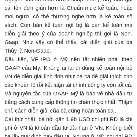
cái tên đơn giản hơn là Chuẩn mực kế toán, hoặc
mọi người có thể thường nghe hơn là kế toán sổ
sách. Còn bản kế toán nội bộ là bản kế toán mà
diễn giải theo ý của doanh nghiệp thì gọi là Non-
Gaap. Như vậy có thể thấy, cái diễn giải của bà
Thủy là Non-Gaap.
Đầu tiên, VF IPO ở Mỹ nên tất nhiên phải theo
GAAP của Mỹ. Không ai lại đi dùng kế toán nội bộ
VN để diễn giải linh tinh như bà cả để giải thích cho
các khoản lỗ rồi kết luận tài chính công ty còn tốt cả.
Và nguyên tắc của GAAP Mỹ là bảo vệ nhà đầu tư
bằng cách cung cấp thông tin chân thực nhất. Thậm
chí, cách diễn giải của bà cũng hoàn toàn sai.
Cái thứ nhất, bà nói gần 1.9b USD chi phí RD là chi
phí ở VN là khoản đầu tư dài hạn ở VN. Không biết
bà lấy quy định này đâu ra. Nhưng ở Mỹ, chi phí RD