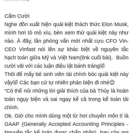
Cấm Cười
Nghe đồn xuất hiện quái kiệt thách thức Elon Musk,
mình hơi tò mò xíu, bèn xem thử quái kiệt này như
nào. À đây, lần phỏng vấn mới nhất cựu CFO Vin-
CEO Vinfast nói lên sự khác biệt về nguyên tắc
hạch toán giữa Mỹ và Việt Nam(link cuối bài). Buồn
cười vãi với các luận điệu lật bánh tráng🤣
Thôi để mấy bé sinh viên tài chính bóc quái kiệt này
vậy🤣 Các bạn cứ tự nhiên phản biện đi nhé😌
“Có thể nói những lời giải thích của bà Thủy là hoàn
toàn ngụy biện và sai ngay kể cả trong kế toán tài
chính.
Ok. Giờ cho mình dùng một từ hơi chuyên môn tí là
GAAP (Generally Accepted Accounting Principles -
Nguyên tắc kế toán được chấp nhận), hay còn gọi