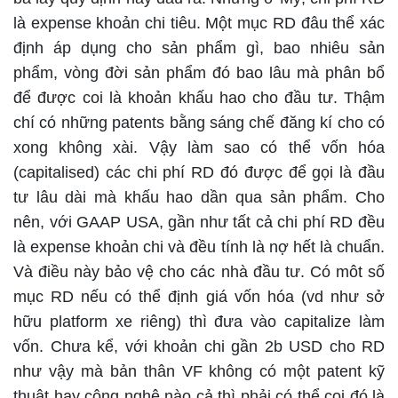
là expense khoản chi tiêu. Một mục RD đâu thể xác
định áp dụng cho sản phẩm gì, bao nhiêu sản
phẩm, vòng đời sản phẩm đó bao lâu mà phân bổ
để được coi là khoản khấu hao cho đầu tư. Thậm
chí có những patents bằng sáng chế đăng kí cho có
xong không xài. Vậy làm sao có thể vốn hóa
(capitalised) các chi phí RD đó được để gọi là đầu
tư lâu dài mà khấu hao dần qua sản phẩm. Cho
nên, với GAAP USA, gần như tất cả chi phí RD đều
là expense khoản chi và đều tính là nợ hết là chuẩn.
Và điều này bảo vệ cho các nhà đầu tư. Có môt số
mục RD nếu có thể định giá vốn hóa (vd như sở
hữu platform xe riêng) thì đưa vào capitalize làm
vốn. Chưa kể, với khoản chi gần 2b USD cho RD
như vậy mà bản thân VF không có một patent kỹ
thuật hay công nghệ nào cả thì phải có thể coi đó là