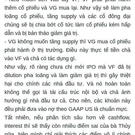
thêm cổ phiếu và VG mua lại. Như vậy sẽ làm pha
loãng cổ phiếu, tăng supply và các cổ đông đại
chúng sẽ bị chia bớt cổ tức làm cổ phiếu kém hấp
dẫn và bị bán tháo giảm giá trị.
- VG không muốn tăng supply thì VG mua cổ phiếu
phát hành ở thị trường. Điều này thực tế tiền chả
vào VF và chả có tác dụng gì.
Như vậy, rõ ràng chưa chi mới IPO mà VF đã bị
dilution pha loãng và làm giảm giá trị thì gây thiệt
hại cho chính các nhà đầu tư. Và nó hoàn toàn
không thể gọi là tái cấu trúc nội bộ và chả ảnh
hưởng gì nhà đầu tư cả. Cho nên, các khoản này
đều phải đưa vào nợ theo GAAP US là chuẩn mực.
Tất nhiên, nếu phân tích sâu hơn về cashflow,
interest thì sẽ thấy còn nhiều điểm sai của bà Thủy
nữa. Nên mình chỉ giải thích các điểm vô lí chính