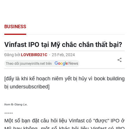
BUSINESS
Vinfast IPO tại Mỹ chắc chắn thất bại?
Đăng bởi
LOVEBIRD21C
-
25 Feb, 2024
Theo dõi journeyinlife.net trên
[đấy là khi kế hoạch niêm yết bị hủy vì book building
bị undersubscribed]
from fb Giang Le,
-----
Một số bạn đặt câu hỏi liệu Vinfast có "được" IPO ở
Mỹ hay không, một số khác hỏi liệu Vinfast có IPO