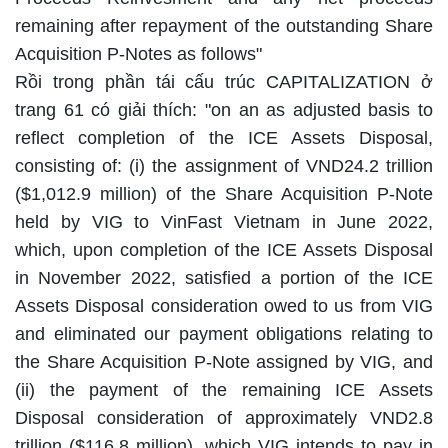
remaining after repayment of the outstanding Share
Acquisition P-Notes as follows"
Rồi trong phần tái cấu trúc CAPITALIZATION ở
trang 61 có giải thích: "on an as adjusted basis to
reflect completion of the ICE Assets Disposal,
consisting of: (i) the assignment of VND24.2 trillion
($1,012.9 million) of the Share Acquisition P-Note
held by VIG to VinFast Vietnam in June 2022,
which, upon completion of the ICE Assets Disposal
in November 2022, satisfied a portion of the ICE
Assets Disposal consideration owed to us from VIG
and eliminated our payment obligations relating to
the Share Acquisition P-Note assigned by VIG, and
(ii) the payment of the remaining ICE Assets
Disposal consideration of approximately VND2.8
trillion ($116.8 million), which VIG intends to pay in