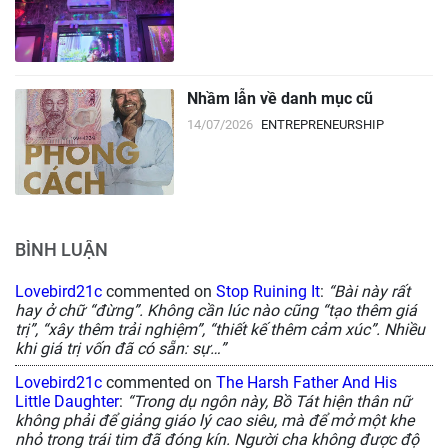
Nhầm lẫn về danh mục cũ
14/07/2026
ENTREPRENEURSHIP
BÌNH LUẬN
Lovebird21c
commented on
Stop Ruining It
:
“Bài này rất
hay ở chữ “đừng”. Không cần lúc nào cũng “tạo thêm giá
trị”, “xây thêm trải nghiệm”, “thiết kế thêm cảm xúc”. Nhiều
khi giá trị vốn đã có sẵn: sự…”
Lovebird21c
commented on
The Harsh Father And His
Little Daughter
:
“Trong dụ ngôn này, Bồ Tát hiện thân nữ
không phải để giảng giáo lý cao siêu, mà để mở một khe
nhỏ trong trái tim đã đóng kín. Người cha không được độ