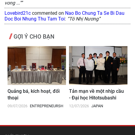
vong ..."”
Lovebird21c
commented on
Nao Bo Chung Ta Se Bi Dau
Doc Boi Nhung Thu Tam Toi
:
“Tô Nhị Nương”
GỢI Ý CHO BẠN
Quảng bá, kích hoạt, đối
Tản mạn về một nhịp cầu
P
thoại
- Đại học Hitotsubashi
củ
09/07/2026
ENTREPRENEURSHIP
12/07/2026
JAPAN
08