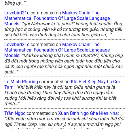
bằng uy…”
Lovebird21c
commented on
Markov Chain The
Mathematical Foundation Of Large Scale Language
Models
:
“gọi Nekrasov là “a priest” không thật chuẩn. Ông
từng học ở chủng viện và có tư tưởng tôn giáo, nhưng tiểu
sử phổ biến xác định ông là nhà toán học, giáo sư,…”
Lovebird21c
commented on
Markov Chain The
Mathematical Foundation Of Large Scale Language
Models
:
“Markov không phát minh ra ChatGPT, nhưng ông
đã đặt một trong những viên gạch toán học đầu tiên cho
cách con người mô hình hóa ngôn ngữ như một chuỗi xác
suất…”
Lê Minh Phương
commented on
Khi Biet Kiep Nay La Coi
Tam
:
“Khi biết kiếp này là cõi tạm Giữa nhân gian ta là
khách qua đường Thua hay thắng đều đến ngày nằm
xuống Mới hiểu rằng đời này tựa khói sương Khi ta biết
mình…”
Trần Ngọc
commented on
Xuan Binh Ngo Ghe Hien Nha
:
“đầu xuân năm mới, em xin chúc anh chị cùng toàn thể đội
ngũ Times Corp. vạn sự như ý, tỉ sự như mơ năm Ngọ phi