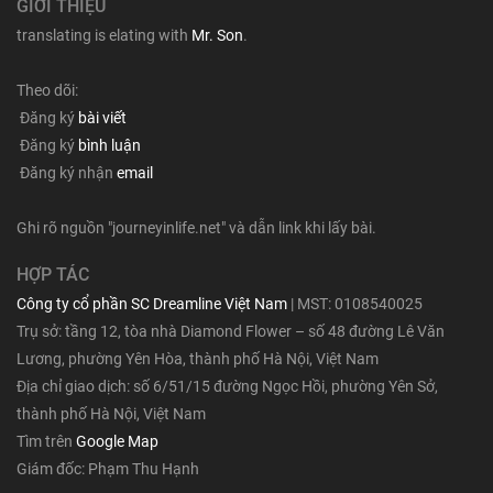
GIỚI THIỆU
translating is elating with
Mr. Son
.
Theo dõi:
Đăng ký
bài viết
Đăng ký
bình luận
Đăng ký nhận
email
Ghi rõ nguồn "journeyinlife.net" và dẫn link khi lấy bài.
HỢP TÁC
Công ty cổ phần SC Dreamline Việt Nam
| MST: 0108540025
Trụ sở: tầng 12, tòa nhà Diamond Flower – số 48 đường Lê Văn
Lương, phường Yên Hòa, thành phố Hà Nội, Việt Nam
Địa chỉ giao dịch: số 6/51/15 đường Ngọc Hồi, phường Yên Sở,
thành phố Hà Nội, Việt Nam
Tìm trên
Google Map
Giám đốc: Phạm Thu Hạnh