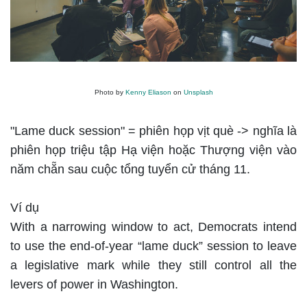
Photo by
Kenny Eliason
on
Unsplash
"Lame duck session" = phiên họp vịt què -> nghĩa là
phiên họp triệu tập Hạ viện hoặc Thượng viện vào
năm chẵn sau cuộc tổng tuyển cử tháng 11.
Ví dụ
With a narrowing window to act, Democrats intend
to use the end-of-year “lame duck” session to leave
a legislative mark while they still control all the
levers of power in Washington.