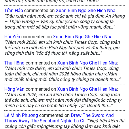
nước đại, đánh đâu thắng đó, sách của Times…”
Trần Hảo
commented on
Xuan Binh Ngo Ghe Hien Nha
:
“Đầu xuân năm mới, em chúc anh chị và gia đình An khang
– Thịnh vượng – Vạn sự như ý.Chúc công ty chúng ta
trong năm mới sẽ tiếp tục phát triển vững mạnh, đạt…”
Hải Yến
commented on
Xuan Binh Ngo Ghe Hien Nha
:
“Năm mới 2026, em xin kính chúc Times Corp. cùng toàn
thể anh, chị một năm Bính Ngọ bứt phá và đại thắng, giữ
vững tinh thần “tốc độ thực thi, năng suất bứt…”
Thu Hồng
commented on
Xuan Binh Ngo Ghe Hien Nha
:
“Năm mới vừa điểm, em xin kính chúc Times Corp. cùng
toàn thể anh, chị một năm 2026 hồng thuận như ý.Năm
mới chiến thắng mới. Chúc công ty chúng ta doanh thu…”
Hồng Vân
commented on
Xuan Binh Ngo Ghe Hien Nha
:
“Năm mới 2026, em xin kính chúc Times Corp. cùng toàn
thể các anh, chị, em một năm mới đại thắng!Chúc công ty
mình năm nay sẽ có bước tiến nhảy vọt: Doanh thu…”
Lê Minh Phương
commented on
Draw The Sword And
Throw Away The Scabbard Nghia La Gi
:
“"Ngủ trên kiếm thì
chẳng còn giấc mộngNhưng tay không làm sao khỏi diệt