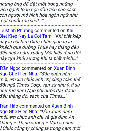
nhưng ông đã đặt một trong những
viên gạch toán học đầu tiên cho cách
con người mô hình hóa ngôn ngữ như
một chuỗi xác suất…”
Lê Minh Phương
commented on
Khi
Biet Kiep Nay La Coi Tam
:
“Khi biết kiếp
này là cõi tạm Giữa nhân gian ta là
khách qua đường Thua hay thắng đều
đến ngày nằm xuống Mới hiểu rằng đời
này tựa khói sương Khi ta biết mình…”
Trần Ngọc
commented on
Xuan Binh
Ngo Ghe Hien Nha
:
“đầu xuân năm
mới, em xin chúc anh chị cùng toàn thể
đội ngũ Times Corp. vạn sự như ý, tỉ sự
như mơ năm Ngọ phi nước đại, đánh
đâu thắng đó, sách của Times…”
Trần Hảo
commented on
Xuan Binh
Ngo Ghe Hien Nha
:
“Đầu xuân năm
mới, em chúc anh chị và gia đình An
khang – Thịnh vượng – Vạn sự như
ý.Chúc công ty chúng ta trong năm mới