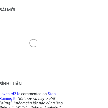
BÀI MỚI
BÌNH LUẬN
Lovebird21c
commented on
Stop
Ruining It
:
“Bài này rất hay ở chữ
“đừng”. Không cần lúc nào cũng “tạo
thêm giá trị”, “xây thêm trải nghiệm”,