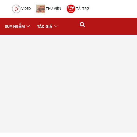
VIDEO
THƯ VIỆN
TÀI TRỢ
SUY NGẪM
TÁC GIẢ