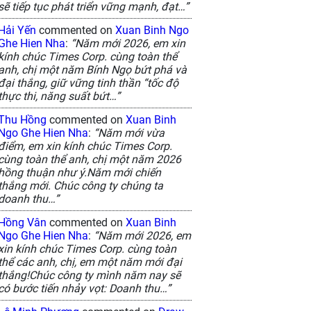
sẽ tiếp tục phát triển vững mạnh, đạt…”
Hải Yến
commented on
Xuan Binh Ngo
Ghe Hien Nha
:
“Năm mới 2026, em xin
kính chúc Times Corp. cùng toàn thể
anh, chị một năm Bính Ngọ bứt phá và
đại thắng, giữ vững tinh thần “tốc độ
thực thi, năng suất bứt…”
Thu Hồng
commented on
Xuan Binh
Ngo Ghe Hien Nha
:
“Năm mới vừa
điểm, em xin kính chúc Times Corp.
cùng toàn thể anh, chị một năm 2026
hồng thuận như ý.Năm mới chiến
thắng mới. Chúc công ty chúng ta
doanh thu…”
Hồng Vân
commented on
Xuan Binh
Ngo Ghe Hien Nha
:
“Năm mới 2026, em
xin kính chúc Times Corp. cùng toàn
thể các anh, chị, em một năm mới đại
thắng!Chúc công ty mình năm nay sẽ
có bước tiến nhảy vọt: Doanh thu…”