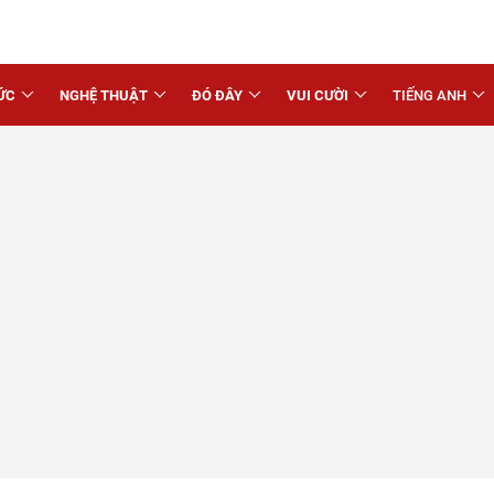
ỨC
NGHỆ THUẬT
ĐÓ ĐÂY
VUI CƯỜI
TIẾNG ANH