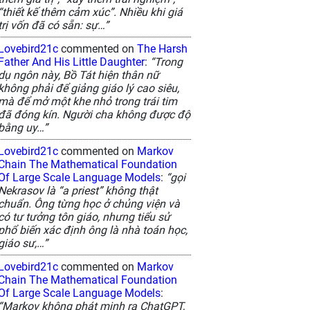
“thiết kế thêm cảm xúc”. Nhiều khi giá
trị vốn đã có sẵn: sự…”
Lovebird21c
commented on
The Harsh
Father And His Little Daughter
:
“Trong
dụ ngôn này, Bồ Tát hiện thân nữ
không phải để giảng giáo lý cao siêu,
mà để mở một khe nhỏ trong trái tim
đã đóng kín. Người cha không được độ
bằng uy…”
Lovebird21c
commented on
Markov
Chain The Mathematical Foundation
Of Large Scale Language Models
:
“gọi
Nekrasov là “a priest” không thật
chuẩn. Ông từng học ở chủng viện và
có tư tưởng tôn giáo, nhưng tiểu sử
phổ biến xác định ông là nhà toán học,
giáo sư,…”
Lovebird21c
commented on
Markov
Chain The Mathematical Foundation
Of Large Scale Language Models
:
“Markov không phát minh ra ChatGPT,