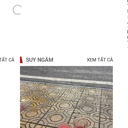
SUY NGẪM
TẤT CẢ
XEM TẤT CẢ