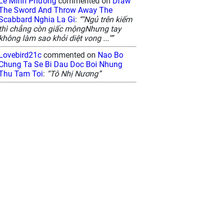
Lê Minh Phương
commented on
Draw
The Sword And Throw Away The
Scabbard Nghia La Gi
:
“"Ngủ trên kiếm
thì chẳng còn giấc mộngNhưng tay
không làm sao khỏi diệt vong ..."”
Lovebird21c
commented on
Nao Bo
Chung Ta Se Bi Dau Doc Boi Nhung
Thu Tam Toi
:
“Tô Nhị Nương”