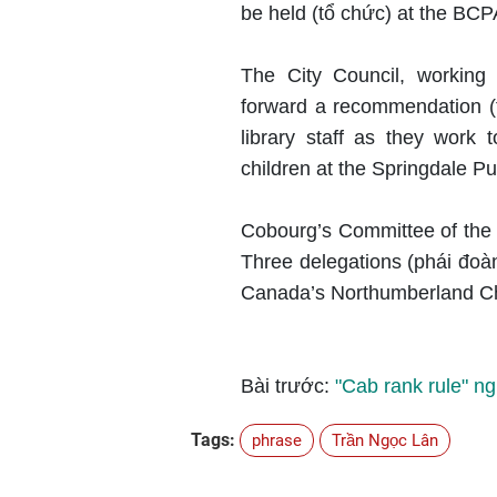
be held (tổ chức) at the BCP
The City Council, workin
forward a recommendation (ti
library staff as they work 
children at the Springdale Pub
Cobourg’s Committee of the W
Three delegations (phái đoàn)
Canada’s Northumberland Ch
Bài trước:
"Cab rank rule" ng
Tags:
phrase
Trần Ngọc Lân