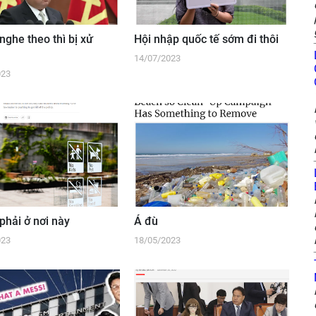
nghe theo thì bị xử
Hội nhập quốc tế sớm đi thôi
14/07/2023
023
phải ở nơi này
Á đù
023
18/05/2023