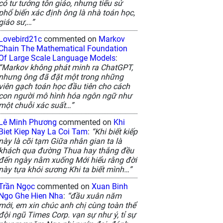
có tư tưởng tôn giáo, nhưng tiểu sử
phổ biến xác định ông là nhà toán học,
giáo sư,…”
Lovebird21c
commented on
Markov
Chain The Mathematical Foundation
Of Large Scale Language Models
:
“Markov không phát minh ra ChatGPT,
nhưng ông đã đặt một trong những
viên gạch toán học đầu tiên cho cách
con người mô hình hóa ngôn ngữ như
một chuỗi xác suất…”
Lê Minh Phương
commented on
Khi
Biet Kiep Nay La Coi Tam
:
“Khi biết kiếp
này là cõi tạm Giữa nhân gian ta là
khách qua đường Thua hay thắng đều
đến ngày nằm xuống Mới hiểu rằng đời
này tựa khói sương Khi ta biết mình…”
Trần Ngọc
commented on
Xuan Binh
Ngo Ghe Hien Nha
:
“đầu xuân năm
mới, em xin chúc anh chị cùng toàn thể
đội ngũ Times Corp. vạn sự như ý, tỉ sự