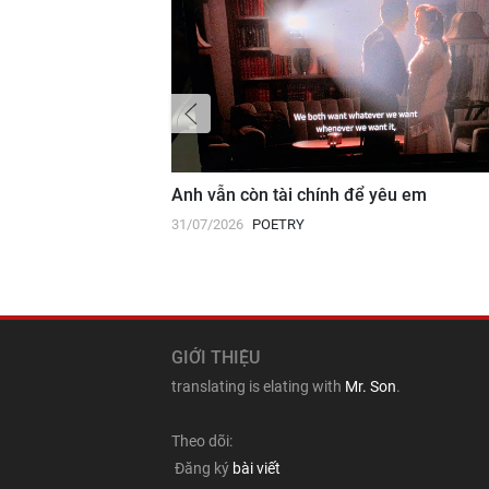
 Đại học
Anh vẫn còn tài chính để yêu em
31/07/2026
POETRY
GIỚI THIỆU
translating is elating with
Mr. Son
.
Theo dõi:
Đăng ký
bài viết