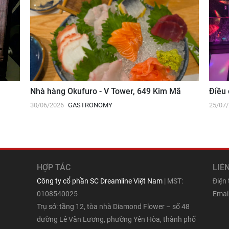
Nhà hàng Okufuro - V Tower, 649 Kim Mã
Điều 
30/06/2026
GASTRONOMY
25/07
HỢP TÁC
LIÊ
Công ty cổ phần SC Dreamline Việt Nam
| MST:
Điện
0108540025
Email
Trụ sở: tầng 12, tòa nhà Diamond Flower – số 48
đường Lê Văn Lương, phường Yên Hòa, thành phố