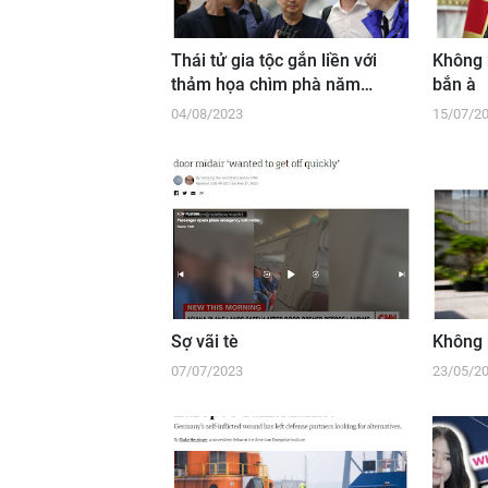
Thái tử gia tộc gắn liền với
Không 
thảm họa chìm phà năm
bắn à
2014 bị dẫn độ về Hàn Quốc
04/08/2023
15/07/2
Sợ vãi tè
Không 
07/07/2023
23/05/2