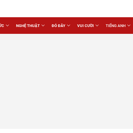
ỨC
NGHỆ THUẬT
ĐÓ ĐÂY
VUI CƯỜI
TIẾNG ANH