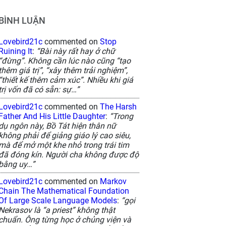
BÌNH LUẬN
Lovebird21c
commented on
Stop
Ruining It
:
“Bài này rất hay ở chữ
“đừng”. Không cần lúc nào cũng “tạo
thêm giá trị”, “xây thêm trải nghiệm”,
“thiết kế thêm cảm xúc”. Nhiều khi giá
trị vốn đã có sẵn: sự…”
Lovebird21c
commented on
The Harsh
Father And His Little Daughter
:
“Trong
dụ ngôn này, Bồ Tát hiện thân nữ
không phải để giảng giáo lý cao siêu,
mà để mở một khe nhỏ trong trái tim
đã đóng kín. Người cha không được độ
bằng uy…”
Lovebird21c
commented on
Markov
Chain The Mathematical Foundation
Of Large Scale Language Models
:
“gọi
Nekrasov là “a priest” không thật
chuẩn. Ông từng học ở chủng viện và