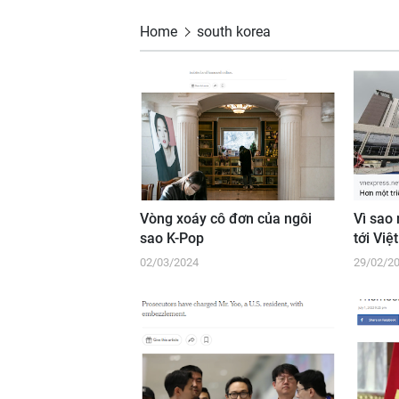
Home
south korea
Vòng xoáy cô đơn của ngôi
Vì sao
sao K-Pop
tới Vi
02/03/2024
29/02/2