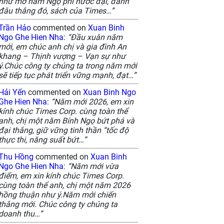
như mơ năm Ngọ phi nước đại, đánh
đâu thắng đó, sách của Times…”
Trần Hảo
commented on
Xuan Binh
Ngo Ghe Hien Nha
:
“Đầu xuân năm
mới, em chúc anh chị và gia đình An
khang – Thịnh vượng – Vạn sự như
ý.Chúc công ty chúng ta trong năm mới
sẽ tiếp tục phát triển vững mạnh, đạt…”
Hải Yến
commented on
Xuan Binh Ngo
Ghe Hien Nha
:
“Năm mới 2026, em xin
kính chúc Times Corp. cùng toàn thể
anh, chị một năm Bính Ngọ bứt phá và
đại thắng, giữ vững tinh thần “tốc độ
thực thi, năng suất bứt…”
Thu Hồng
commented on
Xuan Binh
Ngo Ghe Hien Nha
:
“Năm mới vừa
điểm, em xin kính chúc Times Corp.
cùng toàn thể anh, chị một năm 2026
hồng thuận như ý.Năm mới chiến
thắng mới. Chúc công ty chúng ta
doanh thu…”