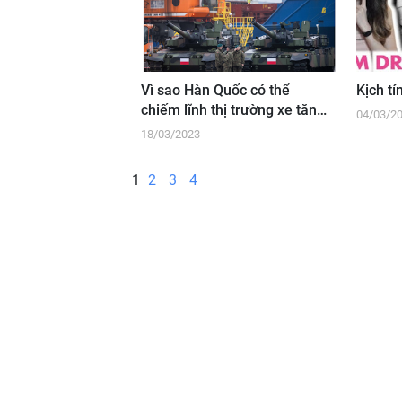
Vì sao Hàn Quốc có thể
Kịch tí
chiếm lĩnh thị trường xe tăng
04/03/2
châu Âu?
18/03/2023
1
2
3
4