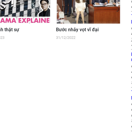
nh thật sự
Bước nhảy vọt vĩ đại
023
31/12/2022