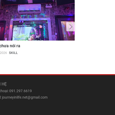
chưa nói ra
3 loại rác trong Tâ
/2026
SKILL
02/07/2026
TRANSFO
N HỆ
 thoại: 091.297.6619
: journeyinlife.net@gmail.com