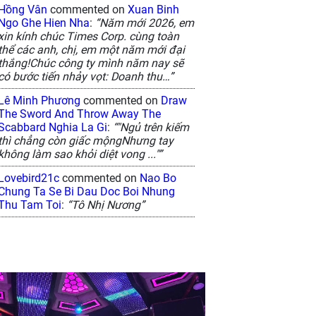
Hồng Vân
commented on
Xuan Binh
Ngo Ghe Hien Nha
:
“Năm mới 2026, em
xin kính chúc Times Corp. cùng toàn
thể các anh, chị, em một năm mới đại
thắng!Chúc công ty mình năm nay sẽ
có bước tiến nhảy vọt: Doanh thu…”
Lê Minh Phương
commented on
Draw
The Sword And Throw Away The
Scabbard Nghia La Gi
:
“"Ngủ trên kiếm
thì chẳng còn giấc mộngNhưng tay
không làm sao khỏi diệt vong ..."”
Lovebird21c
commented on
Nao Bo
Chung Ta Se Bi Dau Doc Boi Nhung
Thu Tam Toi
:
“Tô Nhị Nương”