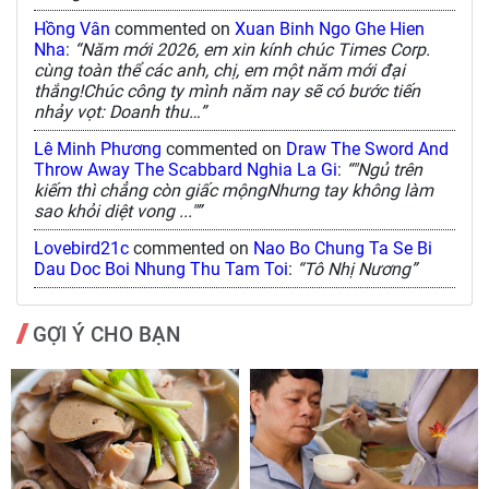
Hồng Vân
commented on
Xuan Binh Ngo Ghe Hien
Nha
:
“Năm mới 2026, em xin kính chúc Times Corp.
cùng toàn thể các anh, chị, em một năm mới đại
thắng!Chúc công ty mình năm nay sẽ có bước tiến
nhảy vọt: Doanh thu…”
Lê Minh Phương
commented on
Draw The Sword And
Throw Away The Scabbard Nghia La Gi
:
“"Ngủ trên
kiếm thì chẳng còn giấc mộngNhưng tay không làm
sao khỏi diệt vong ..."”
Lovebird21c
commented on
Nao Bo Chung Ta Se Bi
Dau Doc Boi Nhung Thu Tam Toi
:
“Tô Nhị Nương”
GỢI Ý CHO BẠN