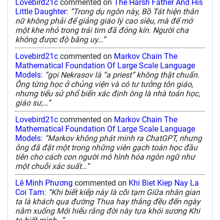
Lovebird21c
commented on
The Harsh Father And His
Little Daughter
:
“Trong dụ ngôn này, Bồ Tát hiện thân
nữ không phải để giảng giáo lý cao siêu, mà để mở
một khe nhỏ trong trái tim đã đóng kín. Người cha
không được độ bằng uy…”
Lovebird21c
commented on
Markov Chain The
Mathematical Foundation Of Large Scale Language
Models
:
“gọi Nekrasov là “a priest” không thật chuẩn.
Ông từng học ở chủng viện và có tư tưởng tôn giáo,
nhưng tiểu sử phổ biến xác định ông là nhà toán học,
giáo sư,…”
Lovebird21c
commented on
Markov Chain The
Mathematical Foundation Of Large Scale Language
Models
:
“Markov không phát minh ra ChatGPT, nhưng
ông đã đặt một trong những viên gạch toán học đầu
tiên cho cách con người mô hình hóa ngôn ngữ như
một chuỗi xác suất…”
Lê Minh Phương
commented on
Khi Biet Kiep Nay La
Coi Tam
:
“Khi biết kiếp này là cõi tạm Giữa nhân gian
ta là khách qua đường Thua hay thắng đều đến ngày
nằm xuống Mới hiểu rằng đời này tựa khói sương Khi