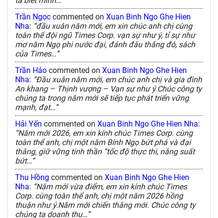
ta biết mình…”
Trần Ngọc
commented on
Xuan Binh Ngo Ghe Hien
Nha
:
“đầu xuân năm mới, em xin chúc anh chị cùng
toàn thể đội ngũ Times Corp. vạn sự như ý, tỉ sự như
mơ năm Ngọ phi nước đại, đánh đâu thắng đó, sách
của Times…”
Trần Hảo
commented on
Xuan Binh Ngo Ghe Hien
Nha
:
“Đầu xuân năm mới, em chúc anh chị và gia đình
An khang – Thịnh vượng – Vạn sự như ý.Chúc công ty
chúng ta trong năm mới sẽ tiếp tục phát triển vững
mạnh, đạt…”
Hải Yến
commented on
Xuan Binh Ngo Ghe Hien Nha
:
“Năm mới 2026, em xin kính chúc Times Corp. cùng
toàn thể anh, chị một năm Bính Ngọ bứt phá và đại
thắng, giữ vững tinh thần “tốc độ thực thi, năng suất
bứt…”
Thu Hồng
commented on
Xuan Binh Ngo Ghe Hien
Nha
:
“Năm mới vừa điểm, em xin kính chúc Times
Corp. cùng toàn thể anh, chị một năm 2026 hồng
thuận như ý.Năm mới chiến thắng mới. Chúc công ty
chúng ta doanh thu…”