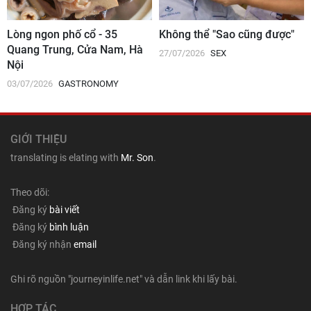
Lòng ngon phố cổ - 35
Không thể "Sao cũng được"
Quang Trung, Cửa Nam, Hà
27/07/2026
SEX
Nội
03/07/2026
GASTRONOMY
GIỚI THIỆU
translating is elating with
Mr. Son
.
Theo dõi:
Đăng ký
bài viết
Đăng ký
bình luận
Đăng ký nhận
email
Ghi rõ nguồn "journeyinlife.net" và dẫn link khi lấy bài.
HỢP TÁC