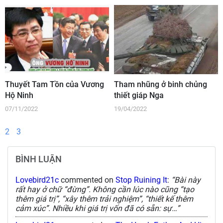
Thuyết Tam Tồn của Vương
Tham nhũng ở binh chủng
Hộ Ninh
thiết giáp Nga
07/11/2022
19/04/2022
2
3
BÌNH LUẬN
Lovebird21c
commented on
Stop Ruining It
:
“Bài này
rất hay ở chữ “đừng”. Không cần lúc nào cũng “tạo
thêm giá trị”, “xây thêm trải nghiệm”, “thiết kế thêm
cảm xúc”. Nhiều khi giá trị vốn đã có sẵn: sự…”