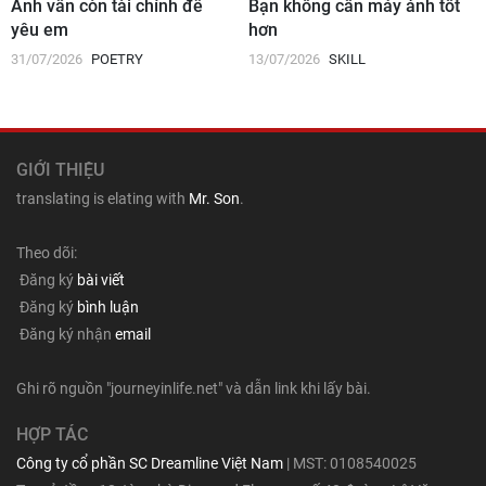
Anh vẫn còn tài chính để
Bạn không cần máy ảnh tốt
yêu em
hơn
31/07/2026
POETRY
13/07/2026
SKILL
GIỚI THIỆU
translating is elating with
Mr. Son
.
Theo dõi:
Đăng ký
bài viết
Đăng ký
bình luận
Đăng ký nhận
email
Ghi rõ nguồn "journeyinlife.net" và dẫn link khi lấy bài.
HỢP TÁC
Công ty cổ phần SC Dreamline Việt Nam
| MST: 0108540025