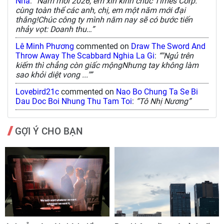
Nha
:
“Năm mới 2026, em xin kính chúc Times Corp.
cùng toàn thể các anh, chị, em một năm mới đại
thắng!Chúc công ty mình năm nay sẽ có bước tiến
nhảy vọt: Doanh thu…”
Lê Minh Phương
commented on
Draw The Sword And
Throw Away The Scabbard Nghia La Gi
:
“"Ngủ trên
kiếm thì chẳng còn giấc mộngNhưng tay không làm
sao khỏi diệt vong ..."”
Lovebird21c
commented on
Nao Bo Chung Ta Se Bi
Dau Doc Boi Nhung Thu Tam Toi
:
“Tô Nhị Nương”
GỢI Ý CHO BẠN