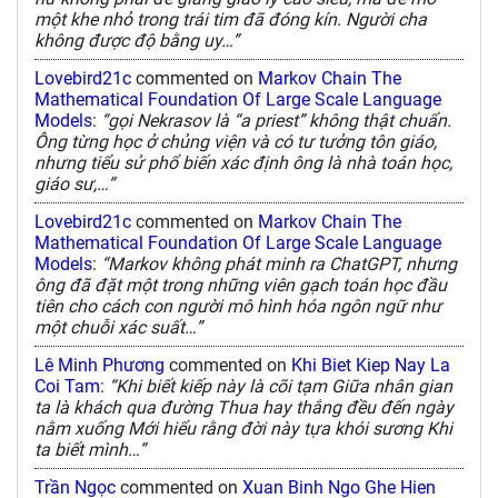
một khe nhỏ trong trái tim đã đóng kín. Người cha
không được độ bằng uy…”
Lovebird21c
commented on
Markov Chain The
Mathematical Foundation Of Large Scale Language
Models
:
“gọi Nekrasov là “a priest” không thật chuẩn.
Ông từng học ở chủng viện và có tư tưởng tôn giáo,
nhưng tiểu sử phổ biến xác định ông là nhà toán học,
giáo sư,…”
Lovebird21c
commented on
Markov Chain The
Mathematical Foundation Of Large Scale Language
Models
:
“Markov không phát minh ra ChatGPT, nhưng
ông đã đặt một trong những viên gạch toán học đầu
tiên cho cách con người mô hình hóa ngôn ngữ như
một chuỗi xác suất…”
Lê Minh Phương
commented on
Khi Biet Kiep Nay La
Coi Tam
:
“Khi biết kiếp này là cõi tạm Giữa nhân gian
ta là khách qua đường Thua hay thắng đều đến ngày
nằm xuống Mới hiểu rằng đời này tựa khói sương Khi
ta biết mình…”
Trần Ngọc
commented on
Xuan Binh Ngo Ghe Hien