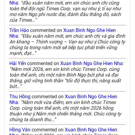
Nha
:
“đầu xuân năm mới, em xin chúc anh chị cùng
toàn thể đội ngũ Times Corp. vạn sự như ý, tỉ sự như
mơ năm Ngọ phi nước đại, đánh đâu thắng đó, sách
của Times…”
Trần Hảo
commented on
Xuan Binh Ngo Ghe Hien
Nha
:
“Đầu xuân năm mới, em chúc anh chị và gia đình
An khang – Thịnh vượng – Vạn sự như ý.Chúc công ty
chúng ta trong năm mới sẽ tiếp tục phát triển vững
mạnh, đạt…”
Hải Yến
commented on
Xuan Binh Ngo Ghe Hien Nha
:
“Năm mới 2026, em xin kính chúc Times Corp. cùng
toàn thể anh, chị một năm Bính Ngọ bứt phá và đại
thắng, giữ vững tinh thần “tốc độ thực thi, năng suất
bứt…”
Thu Hồng
commented on
Xuan Binh Ngo Ghe Hien
Nha
:
“Năm mới vừa điểm, em xin kính chúc Times
Corp. cùng toàn thể anh, chị một năm 2026 hồng
thuận như ý.Năm mới chiến thắng mới. Chúc công ty
chúng ta doanh thu…”
Hồng Vân
commented on
Xuan Binh Ngo Ghe Hien