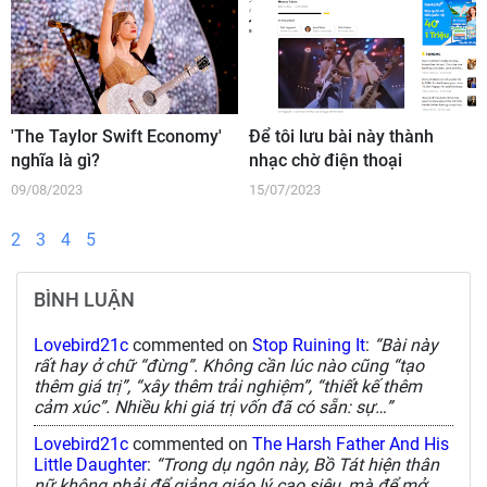
'The Taylor Swift Economy'
Để tôi lưu bài này thành
nghĩa là gì?
nhạc chờ điện thoại
09/08/2023
15/07/2023
2
3
4
5
BÌNH LUẬN
Lovebird21c
commented on
Stop Ruining It
:
“Bài này
rất hay ở chữ “đừng”. Không cần lúc nào cũng “tạo
thêm giá trị”, “xây thêm trải nghiệm”, “thiết kế thêm
cảm xúc”. Nhiều khi giá trị vốn đã có sẵn: sự…”
Lovebird21c
commented on
The Harsh Father And His
Little Daughter
:
“Trong dụ ngôn này, Bồ Tát hiện thân
nữ không phải để giảng giáo lý cao siêu, mà để mở