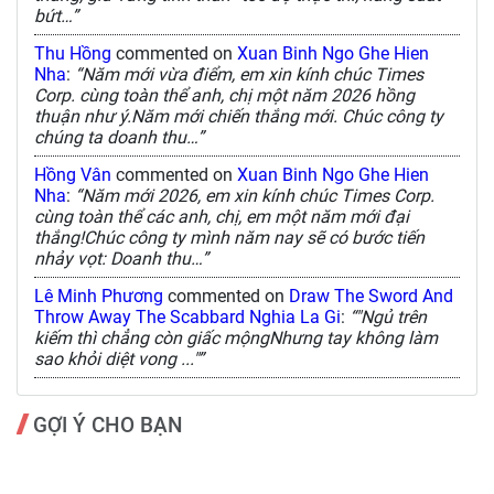
bứt…”
Thu Hồng
commented on
Xuan Binh Ngo Ghe Hien
Nha
:
“Năm mới vừa điểm, em xin kính chúc Times
Corp. cùng toàn thể anh, chị một năm 2026 hồng
thuận như ý.Năm mới chiến thắng mới. Chúc công ty
chúng ta doanh thu…”
Hồng Vân
commented on
Xuan Binh Ngo Ghe Hien
Nha
:
“Năm mới 2026, em xin kính chúc Times Corp.
cùng toàn thể các anh, chị, em một năm mới đại
thắng!Chúc công ty mình năm nay sẽ có bước tiến
nhảy vọt: Doanh thu…”
Lê Minh Phương
commented on
Draw The Sword And
Throw Away The Scabbard Nghia La Gi
:
“"Ngủ trên
kiếm thì chẳng còn giấc mộngNhưng tay không làm
sao khỏi diệt vong ..."”
GỢI Ý CHO BẠN