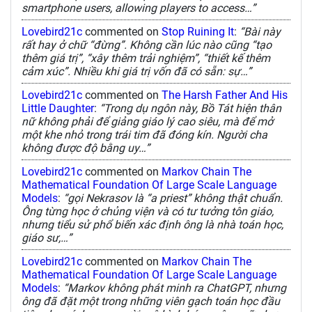
smartphone users, allowing players to access…”
Lovebird21c
commented on
Stop Ruining It
:
“Bài này
rất hay ở chữ “đừng”. Không cần lúc nào cũng “tạo
thêm giá trị”, “xây thêm trải nghiệm”, “thiết kế thêm
cảm xúc”. Nhiều khi giá trị vốn đã có sẵn: sự…”
Lovebird21c
commented on
The Harsh Father And His
Little Daughter
:
“Trong dụ ngôn này, Bồ Tát hiện thân
nữ không phải để giảng giáo lý cao siêu, mà để mở
một khe nhỏ trong trái tim đã đóng kín. Người cha
không được độ bằng uy…”
Lovebird21c
commented on
Markov Chain The
Mathematical Foundation Of Large Scale Language
Models
:
“gọi Nekrasov là “a priest” không thật chuẩn.
Ông từng học ở chủng viện và có tư tưởng tôn giáo,
nhưng tiểu sử phổ biến xác định ông là nhà toán học,
giáo sư,…”
Lovebird21c
commented on
Markov Chain The
Mathematical Foundation Of Large Scale Language
Models
:
“Markov không phát minh ra ChatGPT, nhưng
ông đã đặt một trong những viên gạch toán học đầu