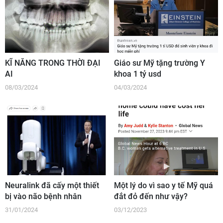
KĨ NĂNG TRONG THỜI ĐẠI
Giáo sư Mỹ tặng trường Y
AI
khoa 1 tỷ usd
08/03/2024
04/03/2024
Neuralink đã cấy một thiết
Một lý do vì sao y tế Mỹ quá
bị vào não bệnh nhân
đắt đỏ đến như vậy?
31/01/2024
03/12/2023