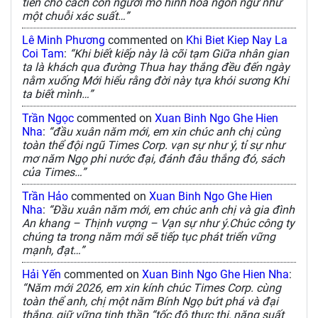
tiên cho cách con người mô hình hóa ngôn ngữ như
một chuỗi xác suất…”
Lê Minh Phương
commented on
Khi Biet Kiep Nay La
Coi Tam
:
“Khi biết kiếp này là cõi tạm Giữa nhân gian
ta là khách qua đường Thua hay thắng đều đến ngày
nằm xuống Mới hiểu rằng đời này tựa khói sương Khi
ta biết mình…”
Trần Ngọc
commented on
Xuan Binh Ngo Ghe Hien
Nha
:
“đầu xuân năm mới, em xin chúc anh chị cùng
toàn thể đội ngũ Times Corp. vạn sự như ý, tỉ sự như
mơ năm Ngọ phi nước đại, đánh đâu thắng đó, sách
của Times…”
Trần Hảo
commented on
Xuan Binh Ngo Ghe Hien
Nha
:
“Đầu xuân năm mới, em chúc anh chị và gia đình
An khang – Thịnh vượng – Vạn sự như ý.Chúc công ty
chúng ta trong năm mới sẽ tiếp tục phát triển vững
mạnh, đạt…”
Hải Yến
commented on
Xuan Binh Ngo Ghe Hien Nha
:
“Năm mới 2026, em xin kính chúc Times Corp. cùng
toàn thể anh, chị một năm Bính Ngọ bứt phá và đại
thắng, giữ vững tinh thần “tốc độ thực thi, năng suất