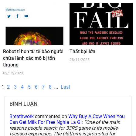
Robot tí hon từ tế bào người
Thất bại lớn
chữa lành các mô bị tổn
28/11/2023
thương
02/12/2023
1
2
3
4
5
6
7
8
...
Last
BÌNH LUẬN
Breathwork
commented on
Why Buy A Cow When You
Can Get Milk For Free Nghia La Gi
:
“One of the main
reasons people search for 33RS game is its mobile-
focused experience. The platform is promoted for